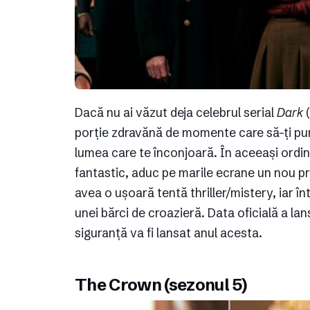
Dacă nu ai văzut deja celebrul serial
Dark
(
porție zdravănă de momente care să-ți pună
lumea care te înconjoară. În aceeași ordine d
fantastic, aduc pe marile ecrane un nou pr
avea o ușoară tentă thriller/mistery, iar în
unei bărci de croazieră. Data oficială a lan
siguranță va fi lansat anul acesta.
The Crown (sezonul 5)