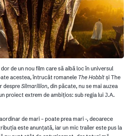
 dor de un nou film care să aibă loc în universul
toate acestea, întrucât romanele
The Hobbit
și The
ar despre
Silmarillion
, din păcate, nu se mai auzea
un proiect extrem de ambițios: sub regia lui J.A.
aordinar de mari – poate prea mari -, deoarece
ribuția este anunțată, iar un mic trailer este pus la