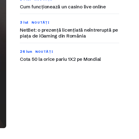
Cum funcționează un casino live online
3 iul
NOUTĂȚI
NetBet: o prezență licențiată neîntreruptă pe
piața de iGaming din România
26 iun
NOUTĂȚI
Cota 50 la orice pariu 1X2 pe Mondial