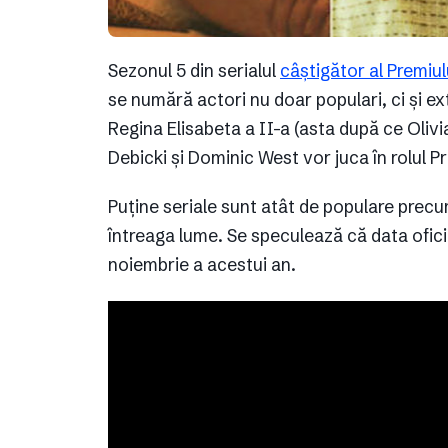
Sezonul 5 din serialul
câștigător al Premiu
se numără actori nu doar populari, ci și e
Regina Elisabeta a II-a (asta după ce Olivi
Debicki și Dominic West vor juca în rolul Pr
Puține seriale sunt atât de populare prec
întreaga lume. Se speculează că data oficia
noiembrie a acestui an.