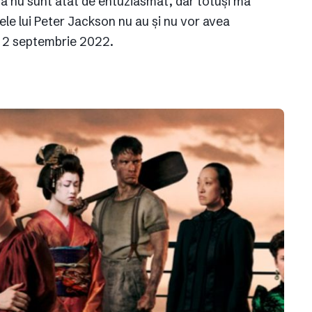
 că nu sunt atât de entuziasmat, dar totuși mă
mele lui Peter Jackson nu au și nu vor avea
 fi 2 septembrie 2022.