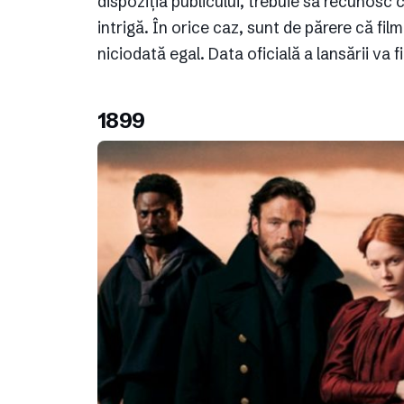
dispoziția publicului, trebuie să recunosc
intrigă. În orice caz, sunt de părere că fil
niciodată egal. Data oficială a lansării va
1899