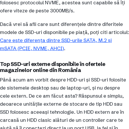
folosesc protocolul NVME, acestea sunt capabile să îți
ofere viteze de peste 3000MB/s.
Dacă vrei să afli care sunt diferențele dintre diferitele
modele de SSD-uri disponibile pe piață, poți citi articolul:
Care este diferența dintre SSD-urile SATA, M.2 și
mSATA (PCIE, NVME, AHCI)
.
Top SSD-uri externe disponibile în ofertele
magazinelor online din România
Până acum am vorbit despre HDD-uri și SSD-uri folosite
de sistemele desktop sau de laptop-uri, și nu despre
cele extern. De ce am făcut asta? Răspunsul e simplu,
deoarece unitățile externe de stocare de tip HDD sau
SSD folosesc aceeași tehnologie. Un HDD extern are în
carcasă un HDD clasic alături de un controller care te
ajută să îl conectezi direct la un port USB, la fel și în