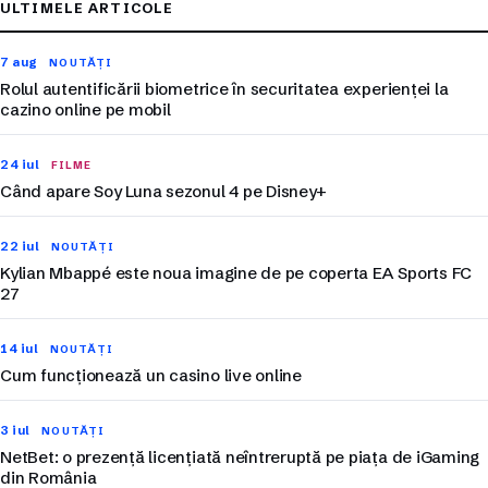
ULTIMELE ARTICOLE
7 aug
NOUTĂȚI
Rolul autentificării biometrice în securitatea experienței la
cazino online pe mobil
24 iul
FILME
Când apare Soy Luna sezonul 4 pe Disney+
22 iul
NOUTĂȚI
Kylian Mbappé este noua imagine de pe coperta EA Sports FC
27
14 iul
NOUTĂȚI
Cum funcționează un casino live online
3 iul
NOUTĂȚI
NetBet: o prezență licențiată neîntreruptă pe piața de iGaming
din România