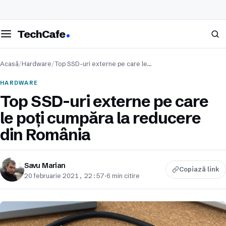
eschide meniul
Caută
TechCafe
Acasă
/
Hardware
/
Top SSD-uri externe pe care le…
HARDWARE
Top SSD-uri externe pe care
le poți cumpăra la reducere
din România
Savu Marian
Copiază link
20 februarie 2021, 22:57
·
6 min citire