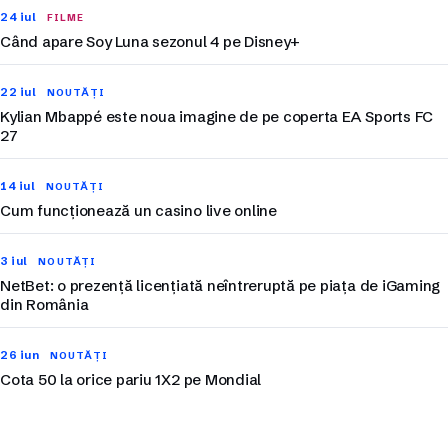
24 iul
FILME
Când apare Soy Luna sezonul 4 pe Disney+
22 iul
NOUTĂȚI
Kylian Mbappé este noua imagine de pe coperta EA Sports FC
27
14 iul
NOUTĂȚI
Cum funcționează un casino live online
3 iul
NOUTĂȚI
NetBet: o prezență licențiată neîntreruptă pe piața de iGaming
din România
26 iun
NOUTĂȚI
Cota 50 la orice pariu 1X2 pe Mondial