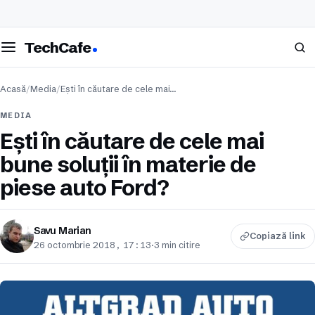
eschide meniul
Caută
TechCafe
Acasă
/
Media
/
Ești în căutare de cele mai…
MEDIA
Ești în căutare de cele mai
bune soluții în materie de
piese auto Ford?
Savu Marian
Copiază link
26 octombrie 2018, 17:13
·
3 min citire