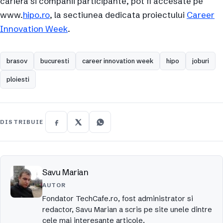
cariera si companii participante, pot fi accesate pe
www.
hipo.ro
, la sectiunea dedicata proiectului
Career
Innovation Week
.
brasov
bucuresti
career innovation week
hipo
joburi
ploiesti
DISTRIBUIE
Savu Marian
AUTOR
Fondator TechCafe.ro, fost administrator si
redactor, Savu Marian a scris pe site unele dintre
cele mai interesante articole.