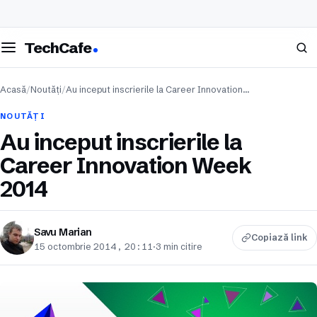
eschide meniul
Caută
TechCafe
Acasă
/
Noutăți
/
Au inceput inscrierile la Career Innovation…
NOUTĂȚI
Au inceput inscrierile la
Career Innovation Week
2014
Savu Marian
Copiază link
15 octombrie 2014, 20:11
·
3 min citire