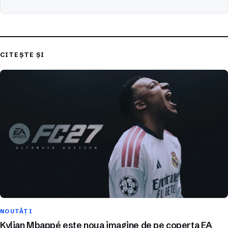
CITEȘTE ȘI
NOUTĂȚI
Kylian Mbappé este noua imagine de pe coperta EA