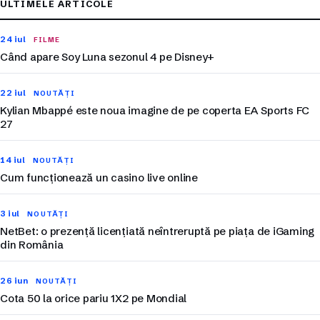
ULTIMELE ARTICOLE
24 iul
FILME
Când apare Soy Luna sezonul 4 pe Disney+
22 iul
NOUTĂȚI
Kylian Mbappé este noua imagine de pe coperta EA Sports FC
27
14 iul
NOUTĂȚI
Cum funcționează un casino live online
3 iul
NOUTĂȚI
NetBet: o prezență licențiată neîntreruptă pe piața de iGaming
din România
26 iun
NOUTĂȚI
Cota 50 la orice pariu 1X2 pe Mondial