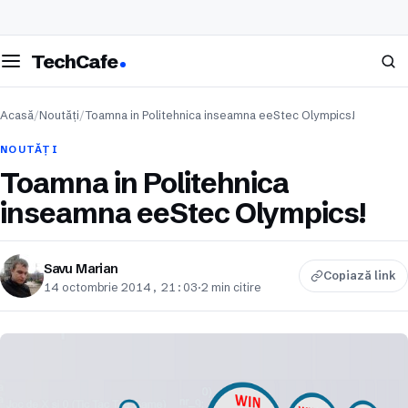
eschide meniul
Caută
TechCafe
Acasă
/
Noutăți
/
Toamna in Politehnica inseamna eeStec Olympics!
NOUTĂȚI
Toamna in Politehnica
inseamna eeStec Olympics!
Savu Marian
Copiază link
14 octombrie 2014, 21:03
·
2 min citire