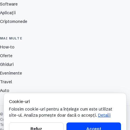
Software
Aplicații
Criptomonede
MAI MULTE
How-to
Oferte
Ghiduri
Evenimente
Travel
Auto
Cookie-uri
Folosim cookie-uri pentru a înțelege cum este utilizat
© 2026 TechCafe. Toate drepturile rezervate.
site-ul. Analiza pornește doar dacă o accepți.
Detalii
Contact
Despre
Partenerii nostri
Autori
Publicitate
Cookies
Confidențialitate
Termeni și condiții
Refuz
Accept
Setări cookie-uri