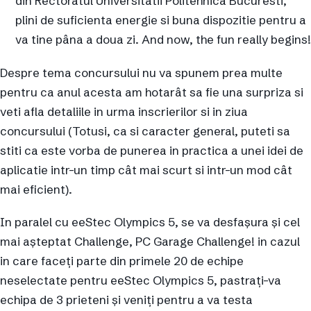
din Rectoratul Universitatii Politehnica Bucuresti,
plini de suficienta energie si buna dispozitie pentru a
va tine pâna a doua zi. And now, the fun really begins!
Despre tema concursului nu va spunem prea multe
pentru ca anul acesta am hotarât sa fie una surpriza si
veti afla detaliile in urma inscrierilor si in ziua
concursului (Totusi, ca si caracter general, puteti sa
stiti ca este vorba de punerea in practica a unei idei de
aplicatie intr-un timp cât mai scurt si intr-un mod cât
mai eficient).
In paralel cu eeStec Olympics 5, se va desfașura și cel
mai așteptat Challenge, PC Garage Challenge! in cazul
in care faceți parte din primele 20 de echipe
neselectate pentru eeStec Olympics 5, pastrați-va
echipa de 3 prieteni și veniți pentru a va testa