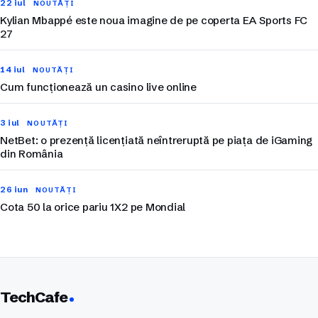
22 iul
NOUTĂȚI
Kylian Mbappé este noua imagine de pe coperta EA Sports FC
27
14 iul
NOUTĂȚI
Cum funcționează un casino live online
3 iul
NOUTĂȚI
NetBet: o prezență licențiată neîntreruptă pe piața de iGaming
din România
26 iun
NOUTĂȚI
Cota 50 la orice pariu 1X2 pe Mondial
TechCafe