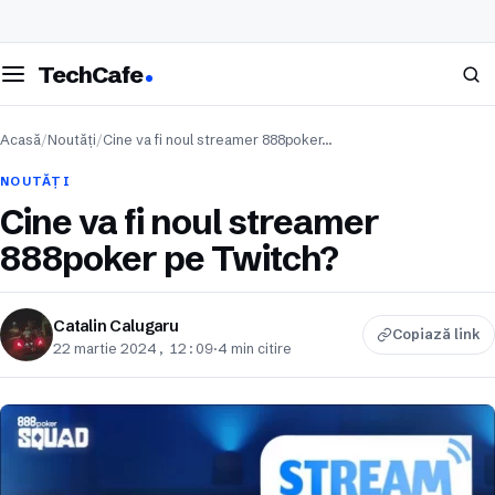
eschide meniul
Caută
TechCafe
Acasă
/
Noutăți
/
Cine va fi noul streamer 888poker…
NOUTĂȚI
Cine va fi noul streamer
888poker pe Twitch?
Catalin Calugaru
Copiază link
22 martie 2024, 12:09
·
4 min citire