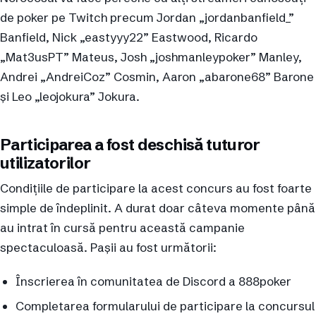
de poker pe Twitch precum Jordan „jordanbanfield_”
Banfield, Nick „eastyyy22” Eastwood, Ricardo
„Mat3usPT” Mateus, Josh „joshmanleypoker” Manley,
Andrei „AndreiCoz” Cosmin, Aaron „abarone68” Barone
și Leo „leojokura” Jokura.
Participarea a fost deschisă tuturor
utilizatorilor
Condițiile de participare la acest concurs au fost foarte
simple de îndeplinit. A durat doar câteva momente până
au intrat în cursă pentru această campanie
spectaculoasă. Pașii au fost următorii:
Înscrierea în comunitatea de Discord a 888poker
Completarea formularului de participare la concursul