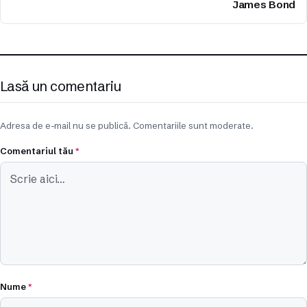
James Bond
Lasă un comentariu
Adresa de e-mail nu se publică. Comentariile sunt moderate.
Comentariul tău
*
Nume
*