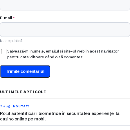
E-mail
*
Nu se publică.
Salvează-mi numele, emailul și site-ul web în acest navigator
pentru data viitoare când o să comentez.
ULTIMELE ARTICOLE
7 aug
NOUTĂȚI
Rolul autentificării biometrice în securitatea experienței la
cazino online pe mobil