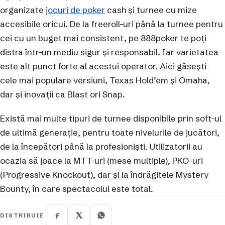
organizate
jocuri de poker
cash și turnee cu mize
accesibile oricui. De la freeroll-uri până la turnee pentru
cei cu un buget mai consistent, pe 888poker te poți
distra într-un mediu sigur și responsabil. Iar varietatea
este alt punct forte al acestui operator. Aici găsești
cele mai populare versiuni, Texas Hold’em și Omaha,
dar și inovații ca Blast ori Snap.
Există mai multe tipuri de turnee disponibile prin soft-ul
de ultimă generație, pentru toate nivelurile de jucători,
de la începători până la profesioniști. Utilizatorii au
ocazia să joace la MTT-uri (mese multiple), PKO-uri
(Progressive Knockout), dar și la îndrăgitele Mystery
Bounty, în care spectacolul este total.
DISTRIBUIE