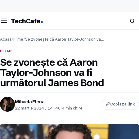
eschide meniul
Caută
TechCafe
Acasă
/
Filme
/
Se zvonește că Aaron Taylor-Johnson va…
FILME
Se zvonește că Aaron
Taylor-Johnson va fi
următorul James Bond
Mihaela Elena
Copiază link
22 martie 2024, 14:46
·
4 min citire