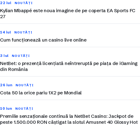
22 iul
NOUTĂȚI
Kylian Mbappé este noua imagine de pe coperta EA Sports FC
27
14 iul
NOUTĂȚI
Cum funcționează un casino live online
3 iul
NOUTĂȚI
NetBet: o prezență licențiată neîntreruptă pe piața de iGaming
din România
26 iun
NOUTĂȚI
Cota 50 la orice pariu 1X2 pe Mondial
10 iun
NOUTĂȚI
Premiile senzaționale continuă la NetBet Casino: Jackpot de
peste 1.500.000 RON câștigat la slotul Amusnet 40 Glossy Hot