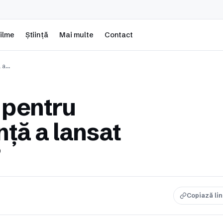
ilme
Știință
Mai multe
Contact
ă a…
 pentru
nță a lansat
”
Copiază li