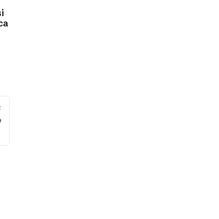
i
ca
R
e