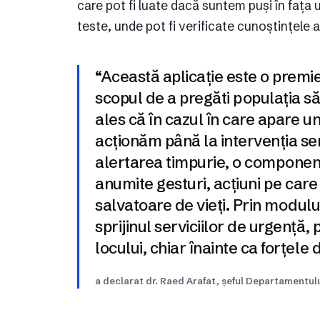
care pot fi luate dacă suntem puși în fața un
teste, unde pot fi verificate cunoștințele 
“Această aplicație este o premi
scopul de a pregăti populația să 
ales că în cazul în care apare u
acționăm până la intervenția serv
alertarea timpurie, o component
anumite gesturi, acțiuni pe care 
salvatoare de vieți. Prin modulu
sprijinul serviciilor de urgență, 
locului, chiar înainte ca forțele
a declarat dr. Raed Arafat, șeful Departamentulu