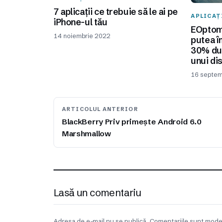
7 aplicații ce trebuie să le ai pe
APLICAȚ
iPhone-ul tău
EOptomi
14 noiembrie 2022
putea î
30% dur
unui di
16 septem
ARTICOLUL ANTERIOR
BlackBerry Priv primește Android 6.0
Marshmallow
Lasă un comentariu
Adresa de e-mail nu se publică. Comentariile sunt mode