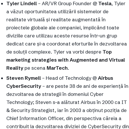
Tyler Lindell
– AR/VR Group Founder @
Tesla
, Tyler
a văzut oportunitatea utilizării sistemelor de
realitate virtuală și realitate augmentată în
proiectele globale ale companiei, implicând toate
diviziile care utilizau aceste resurse într-un grup
dedicat care și-a coordonat eforturile în dezvoltarea
de soluții complexe. Tyler va vorbi despre
Top
marketing strategies with Augmented and Virtual
Reality
pe scena
MarTech
.
Steven Rymell
– Head of Technology @
Airbus
CyberSecurity
– are peste 38 de ani de experiență în
dezvoltarea de strategii în domeniul Cyber
Technology; Steven s-a alăturat Airbus în 2000 ca IT
& Security Strategist, iar în 2003 a obținut poziția de
Chief Information Officer, din perspectiva căreia a
contribuit la dezvoltarea diviziei de CyberSecurity din