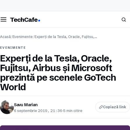
eschide meniul
Caută
TechCafe
Acasă
/
Evenimente
/
Experți de la Tesla, Oracle, Fujitsu,…
EVENIMENTE
Experți de la Tesla, Oracle,
Fujitsu, Airbus și Microsoft
prezintă pe scenele GoTech
World
Savu Marian
Copiază link
6 septembrie 2019, 21:36
·
5 min citire