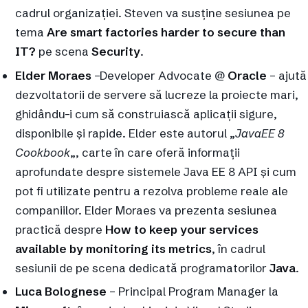
cadrul organizației. Steven va susține sesiunea pe
tema
Are smart factories harder to secure than
IT?
pe scena
Security
.
Elder Moraes
–Developer Advocate @
Oracle
– ajută
dezvoltatorii de servere să lucreze la proiecte mari,
ghidându-i cum să construiască aplicații sigure,
disponibile și rapide. Elder este autorul „
JavaEE 8
Cookbook
„, carte în care oferă informații
aprofundate despre sistemele Java EE 8 API și cum
pot fi utilizate pentru a rezolva probleme reale ale
companiilor. Elder Moraes va prezenta sesiunea
practică despre
How to keep your services
available by monitoring its metrics
, în cadrul
sesiunii de pe scena dedicată programatorilor
Java
.
Luca Bolognese
– Principal Program Manager la