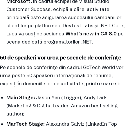
Microsoft,
în cadrul echipei de Visual Studio
Customer Success, echipă a cărei activitate
principală este asigurarea succesului campaniilor
clienților pe platformele DevTest Labs și .NET Core,
Luca va susține sesiunea
What’s new in C# 8.0
pe
scena dedicată programatorilor .NET.
50 de speakeri vor urca pe scenele de conferințe
Pe scenele de conferințe din cadrul GoTech World vor
urca peste 50 speakeri internaționali de renume,
experți în domeniile lor de activitate, printre care și:
Main Stage:
Jason Yim (Trigger), Andy Lark
(Marketing & Digital Leader, Amazon best selling
author);
MarTech Stage:
Alexandra Galviz (LinkedIn Top