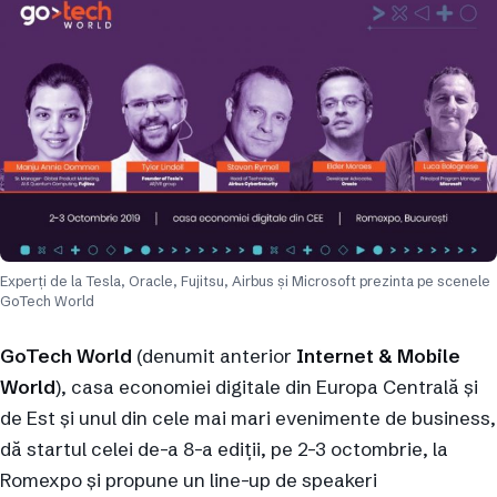
Experți de la Tesla, Oracle, Fujitsu, Airbus și Microsoft prezinta pe scenele
GoTech World
GoTech World
(denumit anterior
Internet & Mobile
World
), casa economiei digitale din Europa Centrală și
de Est și unul din cele mai mari evenimente de business,
dă startul celei de-a 8-a ediții, pe 2-3 octombrie, la
Romexpo și propune un line-up de speakeri