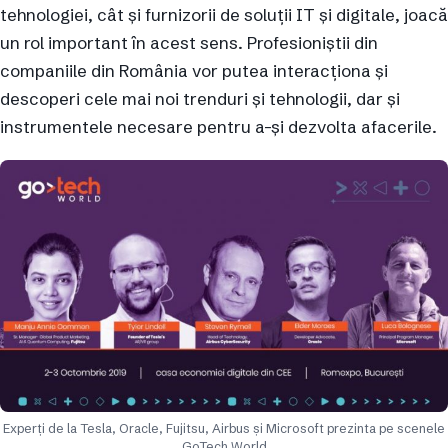
tehnologiei, cât și furnizorii de soluții IT și digitale, joacă
un rol important în acest sens. Profesioniștii din
companiile din România vor putea interacționa și
descoperi cele mai noi trenduri și tehnologii, dar și
instrumentele necesare pentru a-și dezvolta afacerile.
Experți de la Tesla, Oracle, Fujitsu, Airbus și Microsoft prezinta pe scenele
GoTech World