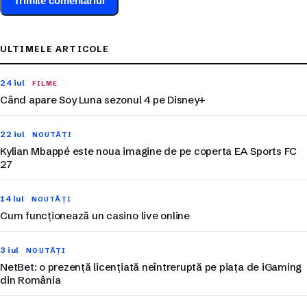
ULTIMELE ARTICOLE
24 iul
FILME
Când apare Soy Luna sezonul 4 pe Disney+
22 iul
NOUTĂȚI
Kylian Mbappé este noua imagine de pe coperta EA Sports FC
27
14 iul
NOUTĂȚI
Cum funcționează un casino live online
3 iul
NOUTĂȚI
NetBet: o prezență licențiată neîntreruptă pe piața de iGaming
din România