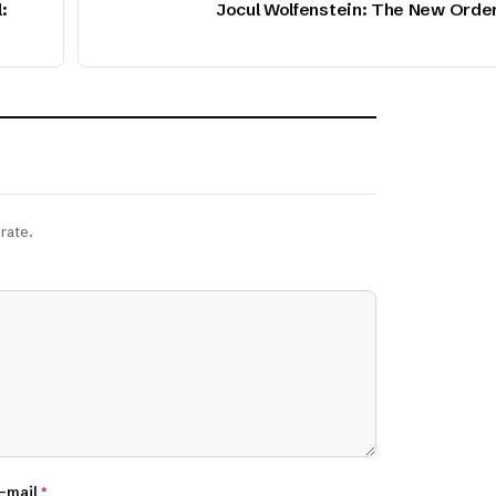
:
Jocul Wolfenstein: The New Orde
rate.
-mail
*