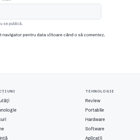
u se publică.
st navigator pentru data viitoare când o să comentez.
CȚIUNI
TEHNOLOGIE
utăți
Review
hnologie
Portabile
uri
Hardware
me
Software
ință
Aplicații