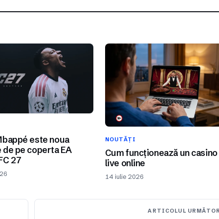
I
Mbappé este noua
NOUTĂȚI
 de pe coperta EA
Cum funcționează un casino
FC 27
live online
026
14 iulie 2026
ARTICOLUL URMĂTO