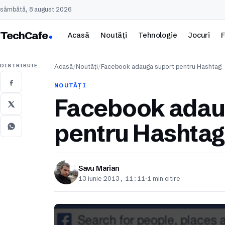
sâmbătă, 8 august 2026
TechCafe
Acasă
Noutăți
Tehnologie
Jocuri
F
DISTRIBUIE
Acasă
/
Noutăți
/
Facebook adauga suport pentru Hashtag
NOUTĂȚI
Facebook adau
pentru Hashtag
Savu Marian
13 iunie 2013, 11:11
·
1 min citire