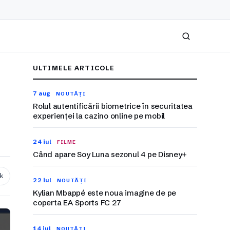
Caută
ULTIMELE ARTICOLE
7 aug
NOUTĂȚI
Rolul autentificării biometrice în securitatea
experienței la cazino online pe mobil
24 iul
FILME
Când apare Soy Luna sezonul 4 pe Disney+
nk
22 iul
NOUTĂȚI
Kylian Mbappé este noua imagine de pe
coperta EA Sports FC 27
14 iul
NOUTĂȚI