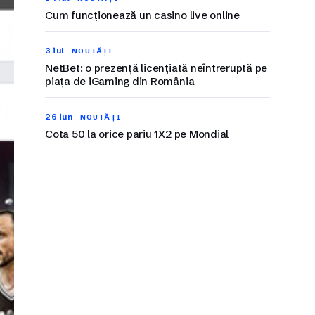
Cum funcționează un casino live online
3 iul
NOUTĂȚI
NetBet: o prezență licențiată neîntreruptă pe
piața de iGaming din România
26 iun
NOUTĂȚI
Cota 50 la orice pariu 1X2 pe Mondial