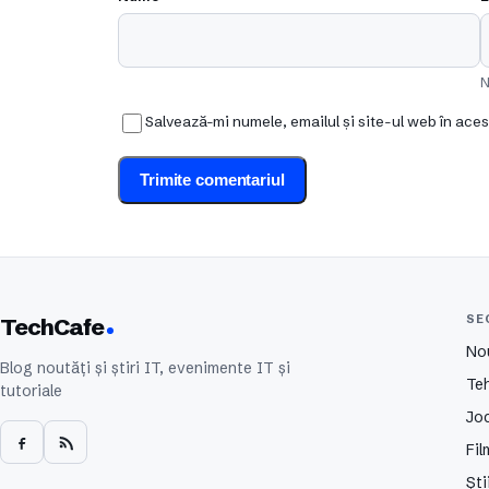
N
Salvează-mi numele, emailul și site-ul web în ace
SE
TechCafe
No
Blog noutăți și știri IT, evenimente IT și
Te
tutoriale
Joc
Fil
Ști