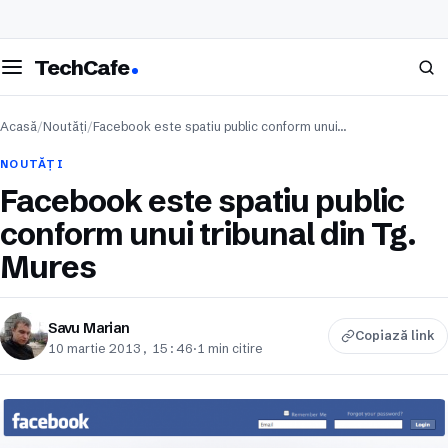
eschide meniul
Caută
TechCafe
Acasă
/
Noutăți
/
Facebook este spatiu public conform unui…
NOUTĂȚI
Facebook este spatiu public
conform unui tribunal din Tg.
Mures
Savu Marian
Copiază link
10 martie 2013, 15:46
·
1 min citire