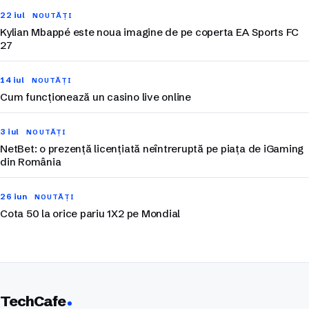
22 iul
NOUTĂȚI
Kylian Mbappé este noua imagine de pe coperta EA Sports FC
27
14 iul
NOUTĂȚI
Cum funcționează un casino live online
3 iul
NOUTĂȚI
NetBet: o prezență licențiată neîntreruptă pe piața de iGaming
din România
26 iun
NOUTĂȚI
Cota 50 la orice pariu 1X2 pe Mondial
TechCafe