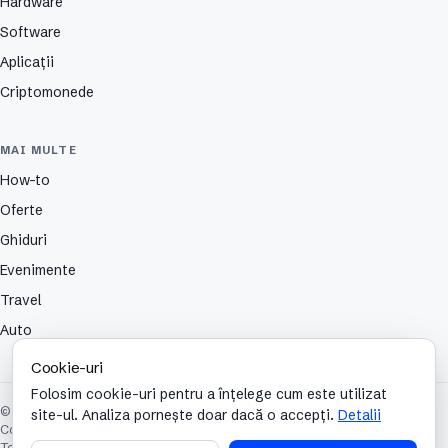
Hardware
Software
Aplicații
Criptomonede
MAI MULTE
How-to
Oferte
Ghiduri
Evenimente
Travel
Auto
Cookie-uri
Folosim cookie-uri pentru a înțelege cum este utilizat
© 2026 TechCafe. Toate drepturile rezervate.
site-ul. Analiza pornește doar dacă o accepți.
Detalii
Contact
Despre
Partenerii nostri
Autori
Publicitate
Cookies
Confidențialitate
Termeni și condiții