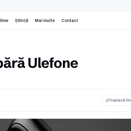
ilme
Știință
Mai multe
Contact
ără Ulefone
Copiază li