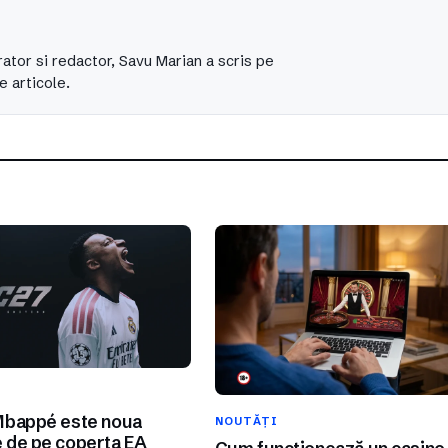
ator si redactor, Savu Marian a scris pe
e articole.
I
Mbappé este noua
NOUTĂȚI
 de pe coperta EA