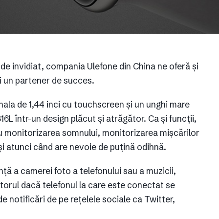
 de invidiat, compania Ulefone din China ne oferă și
 un partener de succes.
ala de 1,44 inci cu touchscreen și un unghi mare
16L într-un design plăcut și atrăgător. Ca și funcții,
u monitorizarea somnului, monitorizarea mișcărilor
 și atunci când are nevoie de puțină odihnă.
anță a camerei foto a telefonului sau a muzicii,
atorul dacă telefonul la care este conectat se
e notificări de pe rețelele sociale ca Twitter,