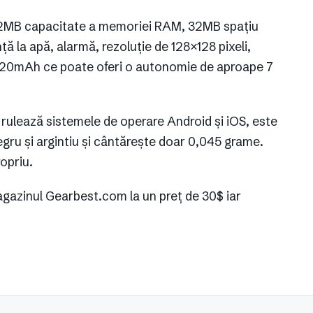
e 32MB capacitate a memoriei RAM, 32MB spațiu
ță la apă, alarmă, rezoluție de 128×128 pixeli,
 220mAh ce poate oferi o autonomie de aproape 7
 rulează sistemele de operare Android și iOS, este
egru și argintiu și cântărește doar 0,045 grame.
opriu.
agazinul Gearbest.com la un preț de 30$ iar