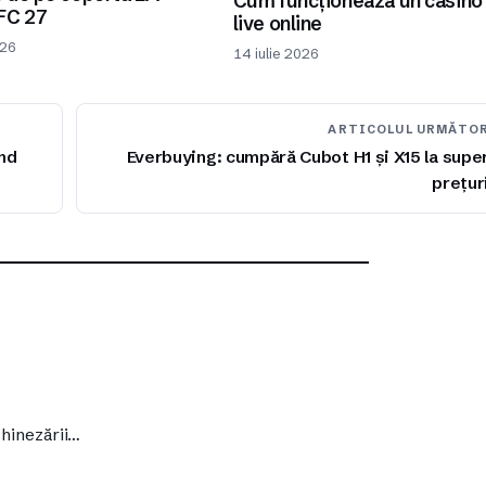
Cum funcționează un casino
FC 27
live online
026
14 iulie 2026
ARTICOLUL URMĂTO
ând
Everbuying: cumpără Cubot H1 și X15 la supe
prețur
chinezării…