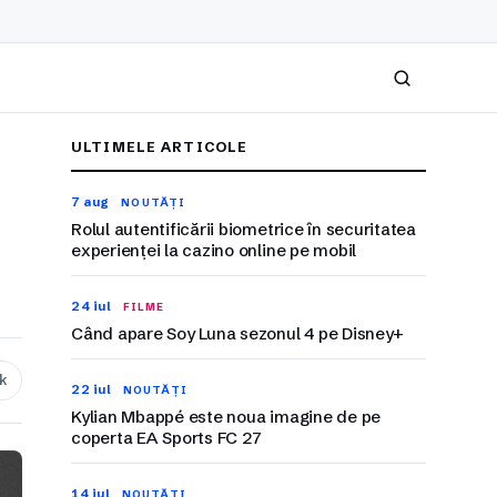
Caută
ULTIMELE ARTICOLE
7 aug
NOUTĂȚI
Rolul autentificării biometrice în securitatea
experienței la cazino online pe mobil
24 iul
FILME
Când apare Soy Luna sezonul 4 pe Disney+
nk
22 iul
NOUTĂȚI
Kylian Mbappé este noua imagine de pe
coperta EA Sports FC 27
14 iul
NOUTĂȚI