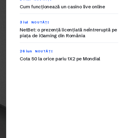
Cum funcționează un casino live online
3 iul
NOUTĂȚI
NetBet: o prezență licențiată neîntreruptă pe
piața de iGaming din România
26 iun
NOUTĂȚI
Cota 50 la orice pariu 1X2 pe Mondial