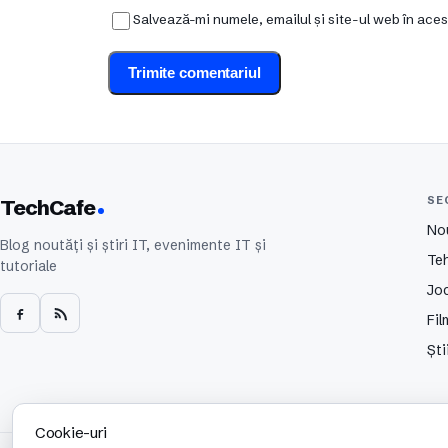
Salvează-mi numele, emailul și site-ul web în ace
SE
TechCafe
No
Blog noutăți și știri IT, evenimente IT și
Te
tutoriale
Joc
Fil
Ști
Cookie-uri