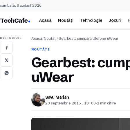
sâmbătă, 8 august 2026
TechCafe
Acasă
Noutăți
Tehnologie
Jocuri
F
DISTRIBUIE
Acasă
/
Noutăți
/
Gearbest: cumpără Ulefone uWear
NOUTĂȚI
Gearbest: cump
uWear
Savu Marian
23 septembrie 2015, 13:08
·
2 min citire