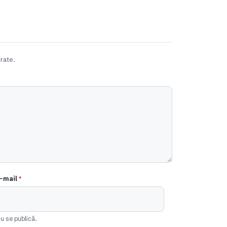
rate.
-mail
*
u se publică.