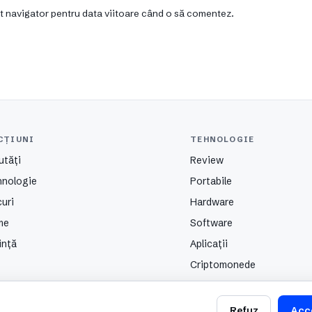
st navigator pentru data viitoare când o să comentez.
CȚIUNI
TEHNOLOGIE
utăți
Review
hnologie
Portabile
uri
Hardware
me
Software
ință
Aplicații
Criptomonede
Refuz
Acc