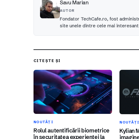
Savu Marian
AUTOR
Fondator TechCafe.ro, fost administr
site unele dintre cele mai interesant
CITEȘTE ȘI
NOUTĂȚI
NOUTĂȚ
Rolul autentificării biometrice
Kylian 
în securitatea experienței la
imagine