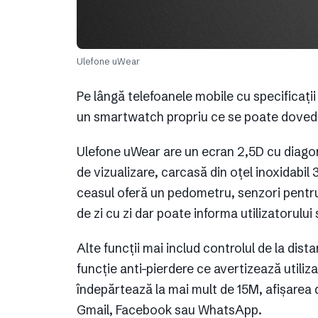
Ulefone uWear
Pe lângă telefoanele mobile cu specificații
un smartwatch propriu ce se poate dovedi
Ulefone uWear are un ecran 2,5D cu diagon
de vizualizare, carcasă din oțel inoxidabil 3
ceasul oferă un pedometru, senzori pentr
de zi cu zi dar poate informa utilizatorului
Alte funcții mai includ controlul de la dist
funcție anti-pierdere ce avertizează utiliz
îndepărtează la mai mult de 15M, afișarea d
Gmail, Facebook sau WhatsApp.