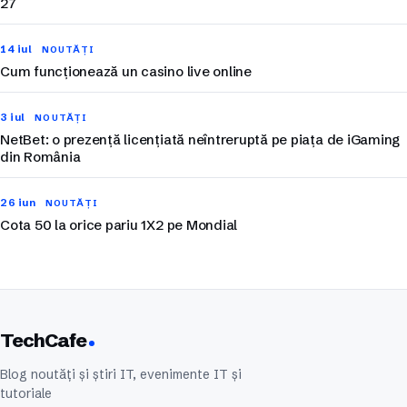
27
14 iul
NOUTĂȚI
Cum funcționează un casino live online
3 iul
NOUTĂȚI
NetBet: o prezență licențiată neîntreruptă pe piața de iGaming
din România
26 iun
NOUTĂȚI
Cota 50 la orice pariu 1X2 pe Mondial
TechCafe
Blog noutăți și știri IT, evenimente IT și
tutoriale