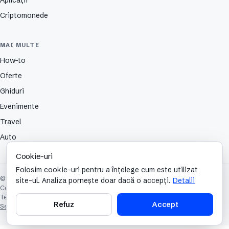
Criptomonede
MAI MULTE
How-to
Oferte
Ghiduri
Evenimente
Travel
Auto
Cookie-uri
Folosim cookie-uri pentru a înțelege cum este utilizat
© 2026 TechCafe. Toate drepturile rezervate.
site-ul. Analiza pornește doar dacă o accepți.
Detalii
Contact
Despre
Partenerii nostri
Autori
Publicitate
Cookies
Confidențialitate
Termeni și condiții
Refuz
Accept
Setări cookie-uri