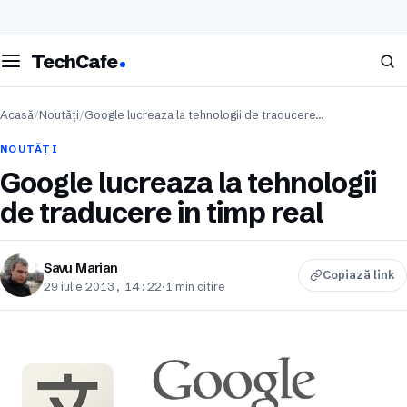
eschide meniul
Caută
TechCafe
Acasă
/
Noutăți
/
Google lucreaza la tehnologii de traducere…
NOUTĂȚI
Google lucreaza la tehnologii
de traducere in timp real
Savu Marian
Copiază link
29 iulie 2013, 14:22
·
1 min citire