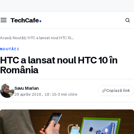
eschide meniul
Caută
TechCafe
Acasă
/
Noutăți
/
HTC a lansat noul HTC 10…
NOUTĂȚI
HTC a lansat noul HTC 10 în
România
Savu Marian
Copiază link
28 aprilie 2016, 18:15
·
3 min citire