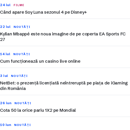
24 iul
FILME
Când apare Soy Luna sezonul 4 pe Disney+
22 iul
NOUTĂȚI
Kylian Mbappé este noua imagine de pe coperta EA Sports FC
27
14 iul
NOUTĂȚI
Cum funcționează un casino live online
3 iul
NOUTĂȚI
NetBet: o prezență licențiată neîntreruptă pe piața de iGaming
din România
26 iun
NOUTĂȚI
Cota 50 la orice pariu 1X2 pe Mondial
10 iun
NOUTĂȚI