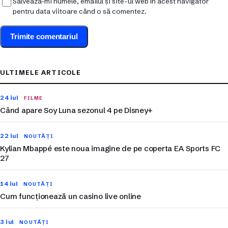
Salvează-mi numele, emailul și site-ul web în acest navigator
pentru data viitoare când o să comentez.
ULTIMELE ARTICOLE
24 iul
FILME
Când apare Soy Luna sezonul 4 pe Disney+
22 iul
NOUTĂȚI
Kylian Mbappé este noua imagine de pe coperta EA Sports FC
27
14 iul
NOUTĂȚI
Cum funcționează un casino live online
3 iul
NOUTĂȚI