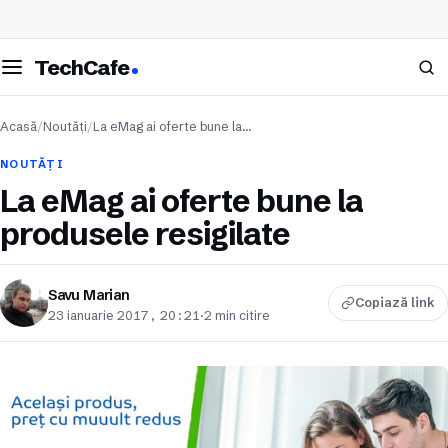
eschide meniul
Caută
TechCafe
Acasă
/
Noutăți
/
La eMag ai oferte bune la…
NOUTĂȚI
La eMag ai oferte bune la
produsele resigilate
Savu Marian
Copiază link
23 ianuarie 2017, 20:21
·
2 min citire