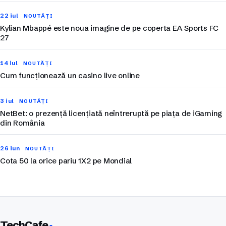
22 iul
NOUTĂȚI
Kylian Mbappé este noua imagine de pe coperta EA Sports FC
27
14 iul
NOUTĂȚI
Cum funcționează un casino live online
3 iul
NOUTĂȚI
NetBet: o prezență licențiată neîntreruptă pe piața de iGaming
din România
26 iun
NOUTĂȚI
Cota 50 la orice pariu 1X2 pe Mondial
TechCafe