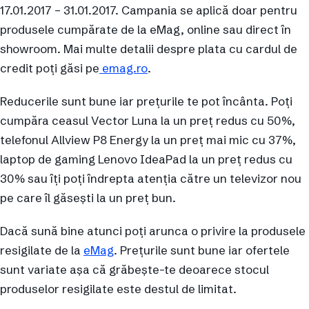
17.01.2017 – 31.01.2017. Campania se aplică doar pentru
produsele cumpărate de la eMag, online sau direct în
showroom. Mai multe detalii despre plata cu cardul de
credit poți găsi pe
emag.ro
.
Reducerile sunt bune iar prețurile te pot încânta. Poți
cumpăra ceasul Vector Luna la un preț redus cu 50%,
telefonul Allview P8 Energy la un preț mai mic cu 37%,
laptop de gaming Lenovo IdeaPad la un preț redus cu
30% sau îți poți îndrepta atenția către un televizor nou
pe care îl găsești la un preț bun.
Dacă sună bine atunci poți arunca o privire la produsele
resigilate de la
eMag
. Prețurile sunt bune iar ofertele
sunt variate așa că grăbește-te deoarece stocul
produselor resigilate este destul de limitat.