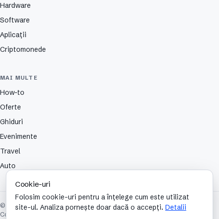
Hardware
Software
Aplicații
Criptomonede
MAI MULTE
How-to
Oferte
Ghiduri
Evenimente
Travel
Auto
Cookie-uri
Folosim cookie-uri pentru a înțelege cum este utilizat
© 2026 TechCafe. Toate drepturile rezervate.
site-ul. Analiza pornește doar dacă o accepți.
Detalii
Contact
Despre
Partenerii nostri
Autori
Publicitate
Cookies
Confidențialitate