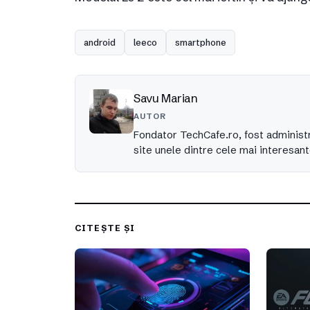
android
leeco
smartphone
Savu Marian
AUTOR
Fondator TechCafe.ro, fost administr
site unele dintre cele mai interesant
CITEȘTE ȘI