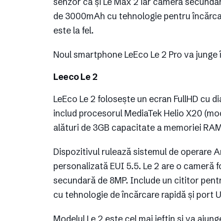
senzor ca și Le Max 2 iar camera secundară
de 3000mAh cu tehnologie pentru încărcare 
este la fel.
Noul smartphone LeEco Le 2 Pro va junge î
Leeco Le 2
LeEco Le 2 folosește un ecran FullHD cu dia
includ procesorul MediaTek Helio X20 (mod
alături de 3GB capacitate a memoriei RAM 
Dispozitivul rulează sistemul de operare A
personalizată EUI 5.5. Le 2 are o cameră f
secundară de 8MP. Include un cititor pen
cu tehnologie de încărcare rapidă și port U
Modelul Le 2 este cel mai ieftin și va ajun