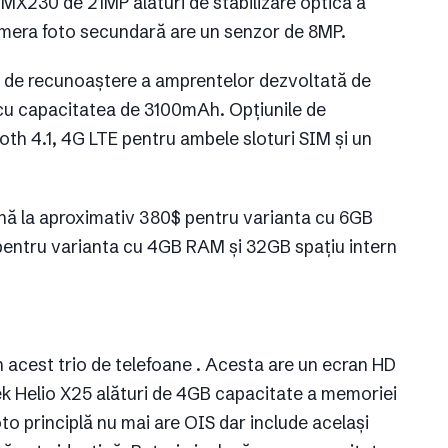
IMX230 de 21MP alături de stabilizare optică a
camera foto secundară are un senzor de 8MP.
ă de recunoaștere a amprentelor dezvoltată de
cu capacitatea de 3100mAh. Opțiunile de
ooth 4.1, 4G LTE pentru ambele sloturi SIM și un
nă la aproximativ 380$ pentru varianta cu 6GB
entru varianta cu 4GB RAM și 32GB spațiu intern
n acest trio de telefoane . Acesta are un ecran HD
ek Helio X25 alături de 4GB capacitate a memoriei
o principlă nu mai are OIS dar include același