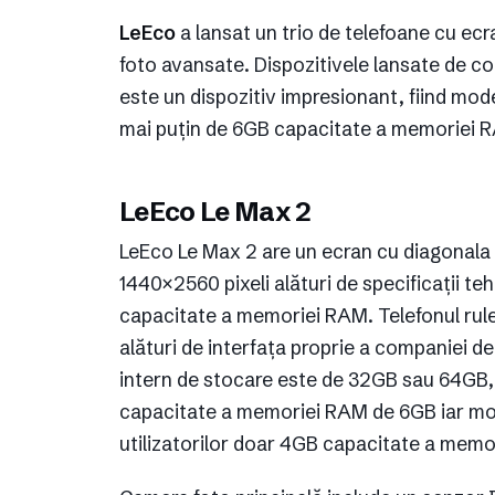
LeEco
a lansat un trio de telefoane cu ec
foto avansate. Dispozitivele lansate de co
este un dispozitiv impresionant, fiind model
mai puțin de 6GB capacitate a memoriei 
LeEco Le Max 2
LeEco Le Max 2 are un ecran cu diagonala d
1440×2560 pixeli alături de specificații t
capacitate a memoriei RAM. Telefonul rul
alături de interfața proprie a companiei d
intern de stocare este de 32GB sau 64GB,
capacitate a memoriei RAM de 6GB iar mod
utilizatorilor doar 4GB capacitate a memo