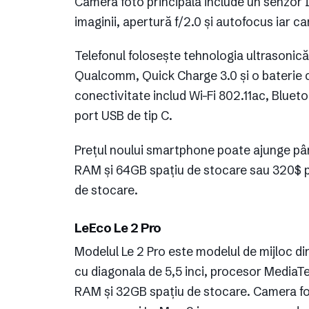
Camera foto principală include un senzor 
imaginii, apertură f/2.0 și autofocus iar 
Telefonul folosește tehnologia ultrasonic
Qualcomm, Quick Charge 3.0 și o baterie 
conectivitate includ Wi-Fi 802.11ac, Bluet
port USB de tip C.
Prețul noului smartphone poate ajunge pâ
RAM și 64GB spațiu de stocare sau 320$ p
de stocare.
LeEco Le 2 Pro
Modelul Le 2 Pro este modelul de mijloc di
cu diagonala de 5,5 inci, procesor MediaT
RAM și 32GB spațiu de stocare. Camera fot