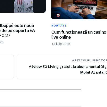
I
Mbappé este noua
NOUTĂȚI
 de pe coperta EA
Cum funcționează un casino
FC 27
live online
026
14 iulie 2026
ARTICOLUL URMĂTO
Allview E3 Living gratuit la abonamentul Dig
Mobil Avantaj 