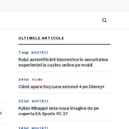
Caută
ULTIMELE ARTICOLE
7 aug
NOUTĂȚI
Rolul autentificării biometrice în securitatea
experienței la cazino online pe mobil
24 iul
FILME
Când apare Soy Luna sezonul 4 pe Disney+
22 iul
NOUTĂȚI
Kylian Mbappé este noua imagine de pe
nk
coperta EA Sports FC 27
14 iul
NOUTĂȚI