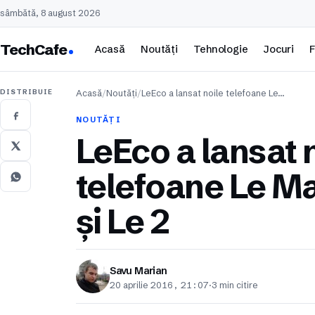
sâmbătă, 8 august 2026
TechCafe
Acasă
Noutăți
Tehnologie
Jocuri
F
DISTRIBUIE
Acasă
/
Noutăți
/
LeEco a lansat noile telefoane Le…
NOUTĂȚI
LeEco a lansat 
telefoane Le Ma
și Le 2
Savu Marian
20 aprilie 2016, 21:07
·
3 min citire