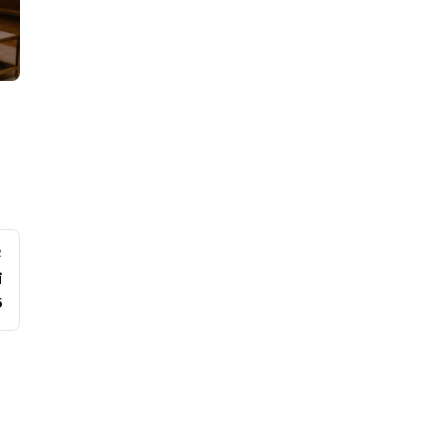
R
i
5