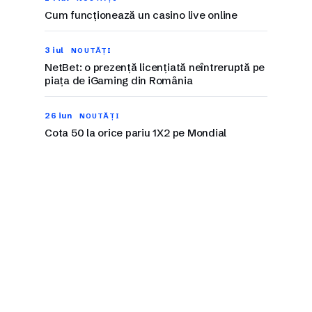
Cum funcționează un casino live online
3 iul
NOUTĂȚI
NetBet: o prezență licențiată neîntreruptă pe
piața de iGaming din România
26 iun
NOUTĂȚI
Cota 50 la orice pariu 1X2 pe Mondial