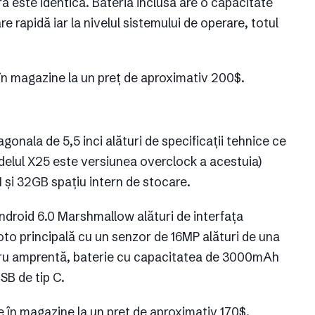
 este identică. Bateria inclusă are o capacitate
rapidă iar la nivelul sistemului de operare, totul
n magazine la un preț de aproximativ 200$.
gonala de 5,5 inci alături de specificații tehnice ce
elul X25 este versiunea overclock a acestuia)
și 32GB spațiu intern de stocare.
ndroid 6.0 Marshmallow alături de interfața
oto principală cu un senzor de 16MP alături de una
tru amprentă, baterie cu capacitatea de 3000mAh
SB de tip C.
ge în magazine la un preț de aproximativ 170$.