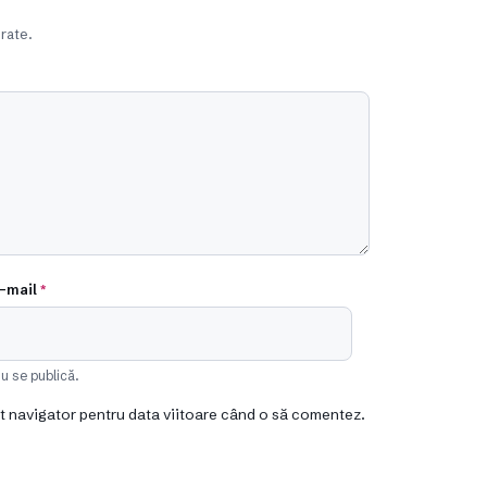
rate.
-mail
*
u se publică.
st navigator pentru data viitoare când o să comentez.