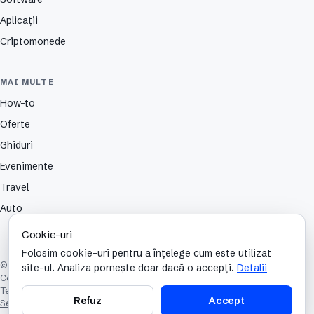
Aplicații
Criptomonede
MAI MULTE
How-to
Oferte
Ghiduri
Evenimente
Travel
Auto
Cookie-uri
Folosim cookie-uri pentru a înțelege cum este utilizat
© 2026 TechCafe. Toate drepturile rezervate.
site-ul. Analiza pornește doar dacă o accepți.
Detalii
Contact
Despre
Partenerii nostri
Autori
Publicitate
Cookies
Confidențialitate
Termeni și condiții
Refuz
Accept
Setări cookie-uri