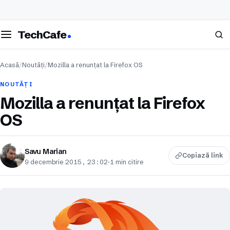
eschide meniul
Caută
TechCafe
Acasă
/
Noutăți
/
Mozilla a renunțat la Firefox OS
NOUTĂȚI
Mozilla a renunțat la Firefox
OS
Savu Marian
Copiază link
9 decembrie 2015, 23:02
·
1 min citire