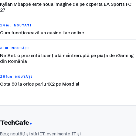
Kylian Mbappé este noua imagine de pe coperta EA Sports FC
27
14 iul
NOUTĂȚI
Cum funcționează un casino live online
3 iul
NOUTĂȚI
NetBet: o prezență licențiată neîntreruptă pe piața de iGaming
din România
26 iun
NOUTĂȚI
Cota 50 la orice pariu 1X2 pe Mondial
TechCafe
Blog noutăți și știri IT, evenimente IT și