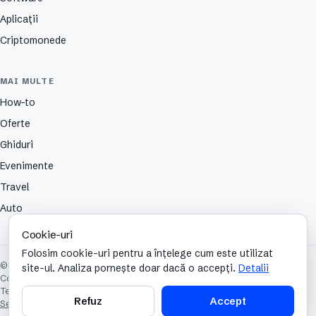
Aplicații
Criptomonede
MAI MULTE
How-to
Oferte
Ghiduri
Evenimente
Travel
Auto
Cookie-uri
Folosim cookie-uri pentru a înțelege cum este utilizat
© 2026 TechCafe. Toate drepturile rezervate.
site-ul. Analiza pornește doar dacă o accepți.
Detalii
Contact
Despre
Partenerii nostri
Autori
Publicitate
Cookies
Confidențialitate
Termeni și condiții
Refuz
Accept
Setări cookie-uri