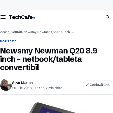
eschide meniul
Caută
TechCafe
Acasă
/
Noutăți
/
Newsmy Newman Q20 8.9 inch –…
NOUTĂȚI
Newsmy Newman Q20 8.9
inch – netbook/tableta
convertibil
Savu Marian
Copiază link
26 iulie 2013, 18:35
·
2 min citire