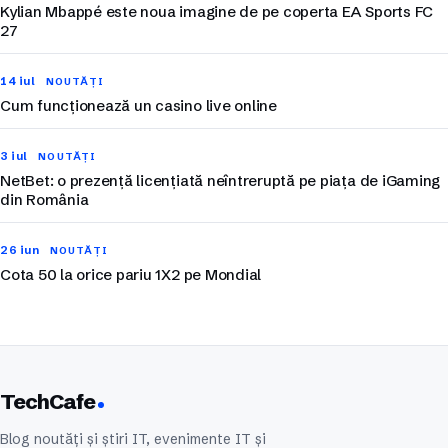
Kylian Mbappé este noua imagine de pe coperta EA Sports FC
27
14 iul
NOUTĂȚI
Cum funcționează un casino live online
3 iul
NOUTĂȚI
NetBet: o prezență licențiată neîntreruptă pe piața de iGaming
din România
26 iun
NOUTĂȚI
Cota 50 la orice pariu 1X2 pe Mondial
TechCafe
Blog noutăți și știri IT, evenimente IT și