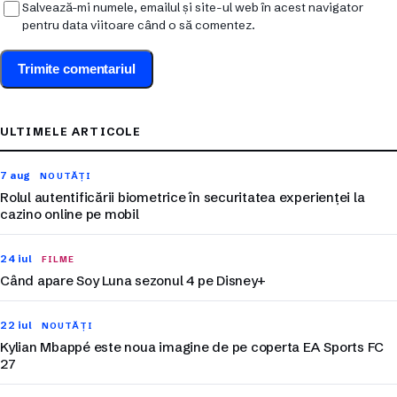
Salvează-mi numele, emailul și site-ul web în acest navigator
pentru data viitoare când o să comentez.
ULTIMELE ARTICOLE
7 aug
NOUTĂȚI
Rolul autentificării biometrice în securitatea experienței la
cazino online pe mobil
24 iul
FILME
Când apare Soy Luna sezonul 4 pe Disney+
22 iul
NOUTĂȚI
Kylian Mbappé este noua imagine de pe coperta EA Sports FC
27