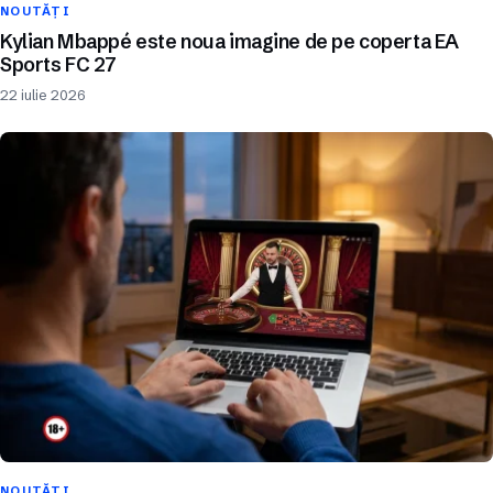
NOUTĂȚI
Kylian Mbappé este noua imagine de pe coperta EA
Sports FC 27
22 iulie 2026
NOUTĂȚI