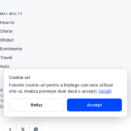
MAI MULTE
How-to
Oferte
Ghiduri
Evenimente
Travel
Auto
Cookie-uri
Folosim cookie-uri pentru a înțelege cum este utilizat
© 2026 TechCafe. Toate drepturile rezervate.
site-ul. Analiza pornește doar dacă o accepți.
Detalii
Contact
Despre
Partenerii nostri
Autori
Publicitate
Cookies
Confidențialitate
Termeni și condiții
Refuz
Accept
Setări cookie-uri