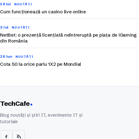
14 iul
NOUTĂȚI
Cum funcționează un casino live online
3 iul
NOUTĂȚI
NetBet: o prezență licențiată neîntreruptă pe piața de iGaming
din România
26 iun
NOUTĂȚI
Cota 50 la orice pariu 1X2 pe Mondial
TechCafe
Blog noutăți și știri IT, evenimente IT și
tutoriale