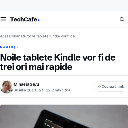
eschide meniul
Caută
TechCafe
Acasă
/
Noutăți
/
Noile tablete Kindle vor fi de…
NOUTĂȚI
Noile tablete Kindle vor fi de
trei ori mai rapide
Mihaela Savu
Copiază link
30 iulie 2013, 21:12
·
2 min citire