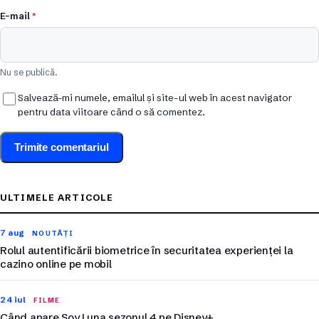
E-mail
*
Nu se publică.
Salvează-mi numele, emailul și site-ul web în acest navigator
pentru data viitoare când o să comentez.
ULTIMELE ARTICOLE
7 aug
NOUTĂȚI
Rolul autentificării biometrice în securitatea experienței la
cazino online pe mobil
24 iul
FILME
Când apare Soy Luna sezonul 4 pe Disney+