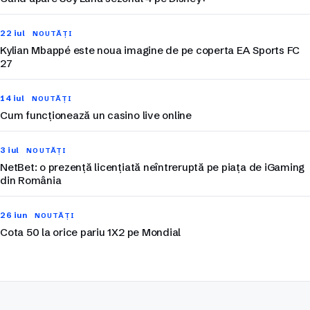
22 iul
NOUTĂȚI
Kylian Mbappé este noua imagine de pe coperta EA Sports FC
27
14 iul
NOUTĂȚI
Cum funcționează un casino live online
3 iul
NOUTĂȚI
NetBet: o prezență licențiată neîntreruptă pe piața de iGaming
din România
26 iun
NOUTĂȚI
Cota 50 la orice pariu 1X2 pe Mondial