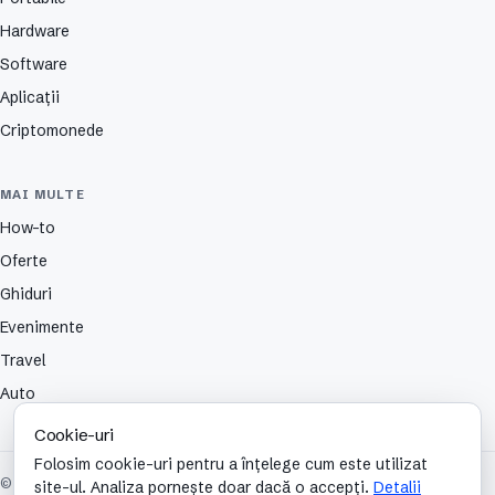
Hardware
Software
Aplicații
Criptomonede
MAI MULTE
How-to
Oferte
Ghiduri
Evenimente
Travel
Auto
Cookie-uri
Folosim cookie-uri pentru a înțelege cum este utilizat
© 2026 TechCafe. Toate drepturile rezervate.
site-ul. Analiza pornește doar dacă o accepți.
Detalii