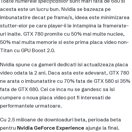
Toate
numerele specificatiilor
sunt mari fata de 680 si
acesta este un lucru bun. Nvidia se bazeaza pe
imbunatatire decat pe frame/s, ideea este minimizarea
stutter-elor pe care player-ii le intampina la framerate-
uri inalte. GTX 780 promite cu 50% mai multe nuclee,
50% mai multa memorie si este prima placa video non-
Titan cu GPU Boost 2.0.
Nvidia spune ca gamerii dedicati isi actualizeaza placa
video odata la 2 ani. Daca asta este adevarat, GTX 780
ne arata o imbunatatire cu 70% fata de GTX 580 si 35%
fata de GTX 680. Cei ce inca nu se gandesc sa isi
cumpere o noua placa video pot fi interesati de
performantele urmatoare.
Cu 2.5 milioane de downloaduri beta, perioada beta
pentru
Nvidia GeForce Experience
ajunge la final.