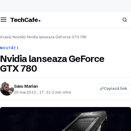
eschide meniul
Caută
TechCafe
Acasă
/
Noutăți
/
Nvidia lanseaza GeForce GTX 780
NOUTĂȚI
Nvidia lanseaza GeForce
GTX 780
Savu Marian
Copiază link
25 mai 2013, 17:31
·
2 min citire