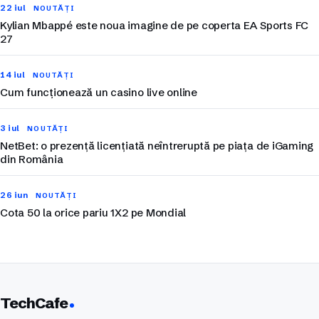
22 iul
NOUTĂȚI
Kylian Mbappé este noua imagine de pe coperta EA Sports FC
27
14 iul
NOUTĂȚI
Cum funcționează un casino live online
3 iul
NOUTĂȚI
NetBet: o prezență licențiată neîntreruptă pe piața de iGaming
din România
26 iun
NOUTĂȚI
Cota 50 la orice pariu 1X2 pe Mondial
TechCafe