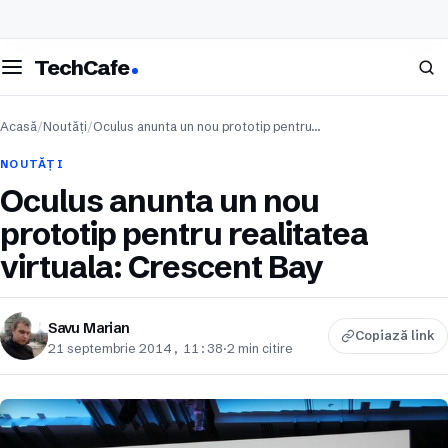
eschide meniul
Caută
TechCafe
Acasă
/
Noutăți
/
Oculus anunta un nou prototip pentru…
NOUTĂȚI
Oculus anunta un nou
prototip pentru realitatea
virtuala: Crescent Bay
Savu Marian
Copiază link
21 septembrie 2014, 11:38
·
2 min citire