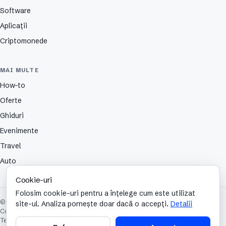
Software
Aplicații
Criptomonede
MAI MULTE
How-to
Oferte
Ghiduri
Evenimente
Travel
Auto
Cookie-uri
Folosim cookie-uri pentru a înțelege cum este utilizat
© 2026 TechCafe. Toate drepturile rezervate.
site-ul. Analiza pornește doar dacă o accepți.
Detalii
Contact
Despre
Partenerii nostri
Autori
Publicitate
Cookies
Confidențialitate
Termeni și condiții