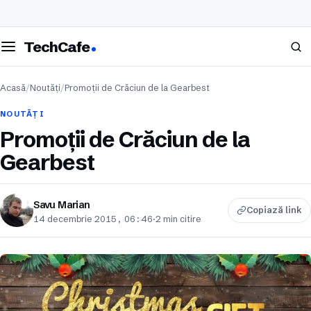
eschide meniul
Caută
TechCafe
Acasă
/
Noutăți
/
Promoții de Crăciun de la Gearbest
NOUTĂȚI
Promoții de Crăciun de la
Gearbest
Savu Marian
Copiază link
14 decembrie 2015, 06:46
·
2 min citire