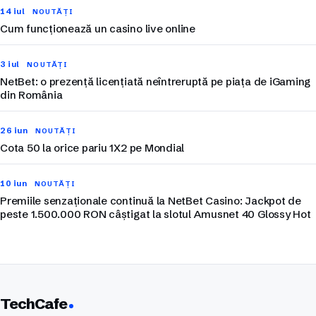
14 iul
NOUTĂȚI
Cum funcționează un casino live online
3 iul
NOUTĂȚI
NetBet: o prezență licențiată neîntreruptă pe piața de iGaming
din România
26 iun
NOUTĂȚI
Cota 50 la orice pariu 1X2 pe Mondial
10 iun
NOUTĂȚI
Premiile senzaționale continuă la NetBet Casino: Jackpot de
peste 1.500.000 RON câștigat la slotul Amusnet 40 Glossy Hot
TechCafe