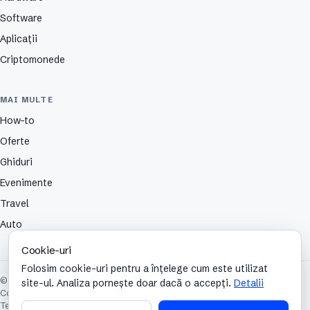
Software
Aplicații
Criptomonede
MAI MULTE
How-to
Oferte
Ghiduri
Evenimente
Travel
Auto
Cookie-uri
Folosim cookie-uri pentru a înțelege cum este utilizat
© 2026 TechCafe. Toate drepturile rezervate.
site-ul. Analiza pornește doar dacă o accepți.
Detalii
Contact
Despre
Partenerii nostri
Autori
Publicitate
Cookies
Confidențialitate
Termeni și condiții