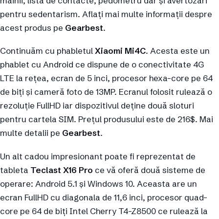
mâinii, listă de contacte, pedometru dar și avertozări
pentru sedentarism. Aflați mai multe informații despre
acest produs pe
Gearbest
.
Continuăm cu phabletul
Xiaomi Mi4C
. Acesta este un
phablet cu Android ce dispune de o conectivitate 4G
LTE la rețea, ecran de 5 inci, procesor hexa-core pe 64
de biți și cameră foto de 13MP. Ecranul folosit rulează o
rezoluție FullHD iar dispozitivul deține două sloturi
pentru cartela SIM. Prețul produsului este de 216$. Mai
multe detalii pe
Gearbest
.
Un alt cadou impresionant poate fi reprezentat de
tableta
Teclast X16 Pro
ce vă oferă două sisteme de
operare: Android 5.1 și Windows 10. Aceasta are un
ecran FullHD cu diagonala de 11,6 inci, procesor quad-
core pe 64 de biți Intel Cherry T4-Z8500 ce rulează la