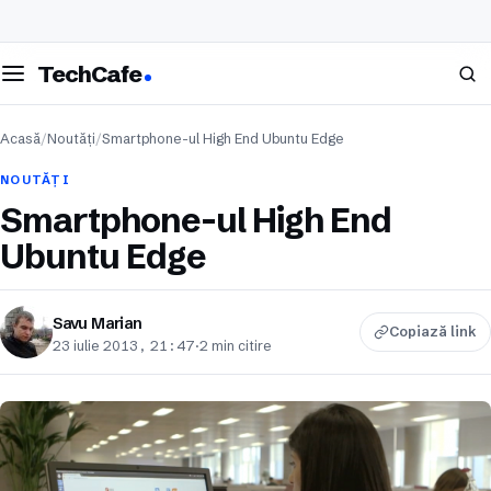
eschide meniul
Caută
TechCafe
Acasă
/
Noutăți
/
Smartphone-ul High End Ubuntu Edge
NOUTĂȚI
Smartphone-ul High End
Ubuntu Edge
Savu Marian
Copiază link
23 iulie 2013, 21:47
·
2 min citire