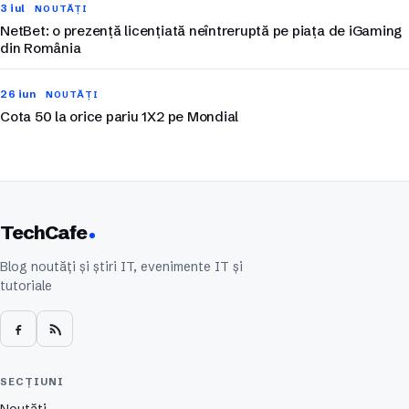
3 iul
NOUTĂȚI
NetBet: o prezență licențiată neîntreruptă pe piața de iGaming
din România
26 iun
NOUTĂȚI
Cota 50 la orice pariu 1X2 pe Mondial
TechCafe
Blog noutăți și știri IT, evenimente IT și
tutoriale
SECȚIUNI
Noutăți