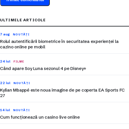
ULTIMELE ARTICOLE
7 aug
NOUTĂȚI
Rolul autentificării biometrice în securitatea experienței la
cazino online pe mobil
24 iul
FILME
Când apare Soy Luna sezonul 4 pe Disney+
22 iul
NOUTĂȚI
Kylian Mbappé este noua imagine de pe coperta EA Sports FC
27
14 iul
NOUTĂȚI
Cum funcționează un casino live online