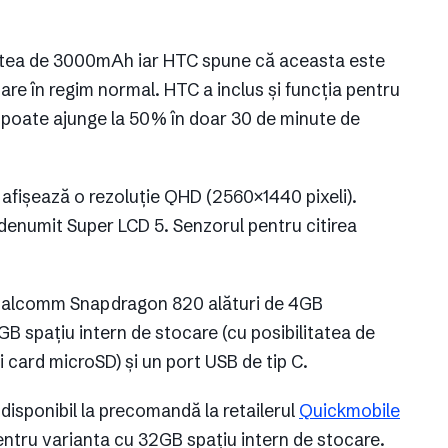
atea de 3000mAh iar HTC spune că aceasta este
zare în regim normal. HTC a inclus și funcția pentru
a poate ajunge la 50% în doar 30 de minute de
e afișează o rezoluție QHD (2560×1440 pixeli).
l denumit Super LCD 5. Senzorul pentru citirea
 Qualcomm Snapdragon 820 alături de 4GB
 spațiu intern de stocare (cu posibilitatea de
 card microSD) și un port USB de tip C.
disponibil la precomandă la retailerul
Quickmobile
pentru varianta cu 32GB spațiu intern de stocare.