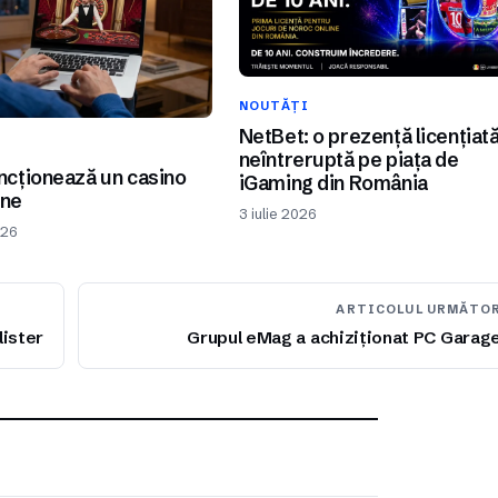
NOUTĂȚI
NetBet: o prezență licențiat
I
neîntreruptă pe piața de
cționează un casino
iGaming din România
ine
3 iulie 2026
026
ARTICOLUL URMĂTO
ister
Grupul eMag a achiziționat PC Garag