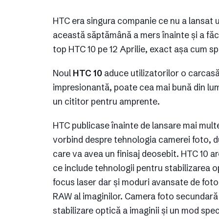
HTC era singura companie ce nu a lansat u
această săptămână a mers înainte și a făc
top HTC 10 pe 12 Aprilie, exact așa cum sp
Noul
HTC 10
aduce utilizatorilor o carcas
impresionantă, poate cea mai bună din lum
un cititor pentru amprente.
HTC publicase înainte de lansare mai mult
vorbind despre tehnologia camerei foto, du
care va avea un finisaj deosebit. HTC 10 a
ce include tehnologii pentru stabilizarea opt
focus laser dar și moduri avansate de foto
RAW al imaginilor. Camera foto secundară 
stabilizare optică a imaginii și un mod speci