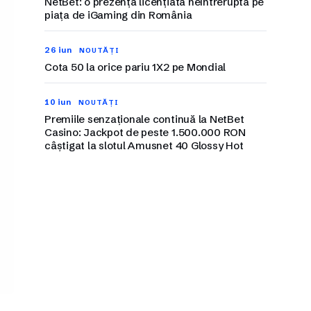
NetBet: o prezență licențiată neîntreruptă pe
piața de iGaming din România
26 iun
NOUTĂȚI
Cota 50 la orice pariu 1X2 pe Mondial
10 iun
NOUTĂȚI
Premiile senzaționale continuă la NetBet
Casino: Jackpot de peste 1.500.000 RON
câștigat la slotul Amusnet 40 Glossy Hot