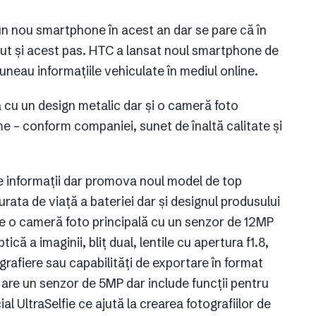
n nou smartphone în acest an dar se pare că în
ut și acest pas. HTC a lansat noul smartphone de
uneau informațiile vehiculate în mediul online.
ă cu un design metalic dar și o cameră foto
e – conform companiei, sunet de înaltă calitate și
e informații dar promova noul model de top
rata de viață a bateriei dar și designul produsului
re o cameră foto principală cu un senzor de 12MP
ică a imaginii, bliț dual, lentile cu apertura f1.8,
grafiere sau capabilități de exportare în format
are un senzor de 5MP dar include funcții pentru
al UltraSelfie ce ajută la crearea fotografiilor de