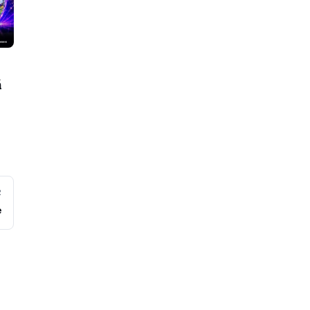
ă
R
e