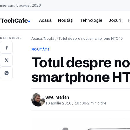
miercuri, 5 august 2026
TechCafe
Acasă
Noutăți
Tehnologie
Jocuri
F
DISTRIBUIE
Acasă
/
Noutăți
/
Totul despre noul smartphone HTC 10
NOUTĂȚI
Totul despre no
smartphone HT
Savu Marian
16 aprilie 2016, 16:06
·
2 min citire