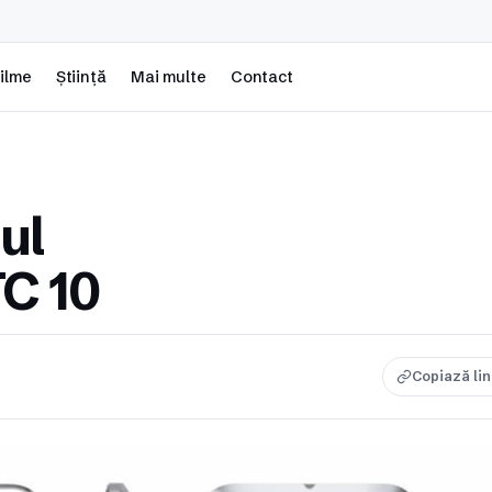
ilme
Știință
Mai multe
Contact
ul
C 10
Copiază li