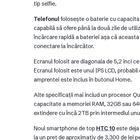
tip selfie.
Telefonul
folosește o baterie cu capacit
capabilă să ofere până la două zile de utili
încărcare rapidă a bateriei așa că aceast
conectare la încărcător.
Ecranul folosit are diagonala de 5,2 inci c
Ecranul folosit este unul IPS LCD, probabi
amprentei este inclus în butonul Home.
Alte specificații mai includ un procesor
capacitate a memoriei RAM, 32GB sau 64GB
extindere cu încă 2TB prin intermediul unui
Noul smartphone de top
HTC 10
este deja 
la un preț de aproximativ de 3.300 de lei 