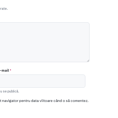
rate.
-mail
*
u se publică.
st navigator pentru data viitoare când o să comentez.