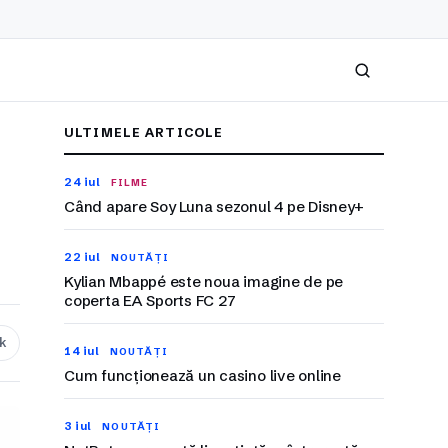
Caută
ULTIMELE ARTICOLE
24 iul
FILME
Când apare Soy Luna sezonul 4 pe Disney+
22 iul
NOUTĂȚI
Kylian Mbappé este noua imagine de pe
coperta EA Sports FC 27
nk
14 iul
NOUTĂȚI
Cum funcționează un casino live online
3 iul
NOUTĂȚI