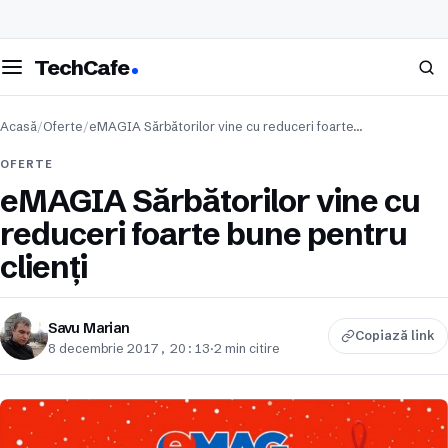
eschide meniul
Caută
TechCafe
Acasă
/
Oferte
/
eMAGIA Sărbătorilor vine cu reduceri foarte…
OFERTE
eMAGIA Sărbătorilor vine cu
reduceri foarte bune pentru
clienți
Savu Marian
Copiază link
8 decembrie 2017, 20:13
·
2 min citire