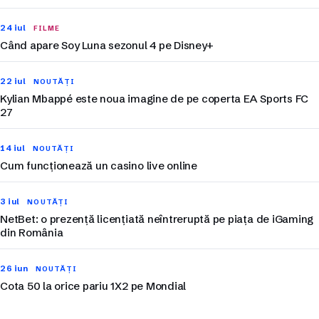
24 iul
FILME
Când apare Soy Luna sezonul 4 pe Disney+
22 iul
NOUTĂȚI
Kylian Mbappé este noua imagine de pe coperta EA Sports FC
27
14 iul
NOUTĂȚI
Cum funcționează un casino live online
3 iul
NOUTĂȚI
NetBet: o prezență licențiată neîntreruptă pe piața de iGaming
din România
26 iun
NOUTĂȚI
Cota 50 la orice pariu 1X2 pe Mondial