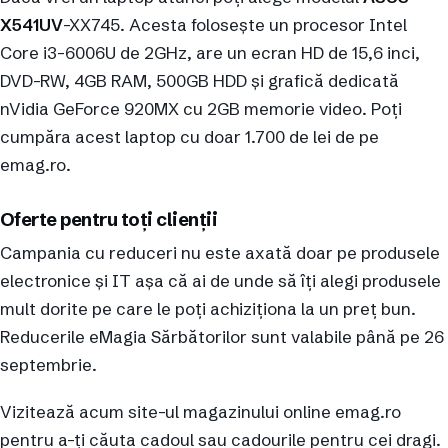
X541UV
-XX745. Acesta folosește un procesor Intel
Core i3-6006U de 2GHz, are un ecran HD de 15,6 inci,
DVD-RW, 4GB RAM, 500GB HDD și grafică dedicată
nVidia GeForce 920MX cu 2GB memorie video. Poți
cumpăra acest laptop cu doar 1.700 de lei de pe
emag.ro.
Oferte pentru toți clienții
Campania cu reduceri nu este axată doar pe produsele
electronice și IT așa că ai de unde să îți alegi produsele
mult dorite pe care le poți achiziționa la un preț bun.
Reducerile eMagia Sărbătorilor sunt valabile până pe 26
septembrie.
Vizitează acum site-ul magazinului online emag.ro
pentru a-ți căuta cadoul sau cadourile pentru cei dragi.