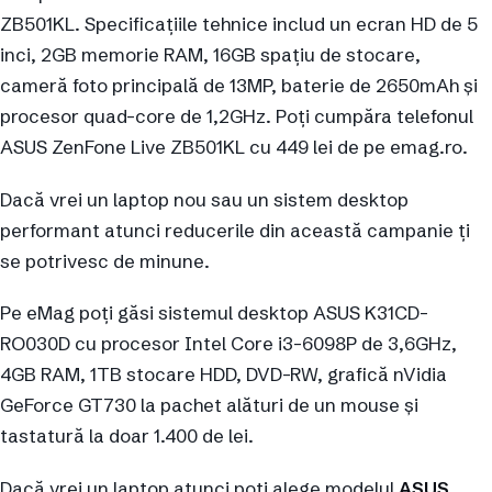
ZB501KL. Specificațiile tehnice includ un ecran HD de 5
inci, 2GB memorie RAM, 16GB spațiu de stocare,
cameră foto principală de 13MP, baterie de 2650mAh și
procesor quad-core de 1,2GHz. Poți cumpăra telefonul
ASUS ZenFone Live ZB501KL cu 449 lei de pe emag.ro.
Dacă vrei un laptop nou sau un sistem desktop
performant atunci reducerile din această campanie ți
se potrivesc de minune.
Pe eMag poți găsi sistemul desktop ASUS K31CD-
RO030D cu procesor Intel Core i3-6098P de 3,6GHz,
4GB RAM, 1TB stocare HDD, DVD-RW, grafică nVidia
GeForce GT730 la pachet alături de un mouse și
tastatură la doar 1.400 de lei.
Dacă vrei un laptop atunci poți alege modelul
ASUS