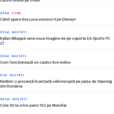
cazino online pe mobil
24 iul
FILME
Când apare Soy Luna sezonul 4 pe Disney+
22 iul
NOUTĂȚI
Kylian Mbappé este noua imagine de pe coperta EA Sports FC
27
14 iul
NOUTĂȚI
Cum funcționează un casino live online
3 iul
NOUTĂȚI
NetBet: o prezență licențiată neîntreruptă pe piața de iGaming
din România
26 iun
NOUTĂȚI
Cota 50 la orice pariu 1X2 pe Mondial