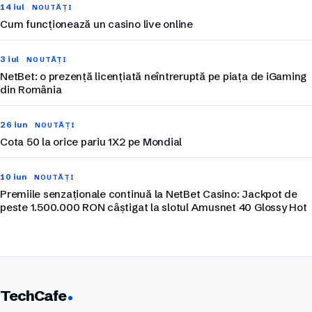
14 iul
NOUTĂȚI
Cum funcționează un casino live online
3 iul
NOUTĂȚI
NetBet: o prezență licențiată neîntreruptă pe piața de iGaming
din România
26 iun
NOUTĂȚI
Cota 50 la orice pariu 1X2 pe Mondial
10 iun
NOUTĂȚI
Premiile senzaționale continuă la NetBet Casino: Jackpot de
peste 1.500.000 RON câștigat la slotul Amusnet 40 Glossy Hot
TechCafe