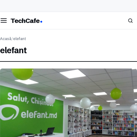
eschide meniul
Caută
TechCafe
Acasă
/
elefant
elefant