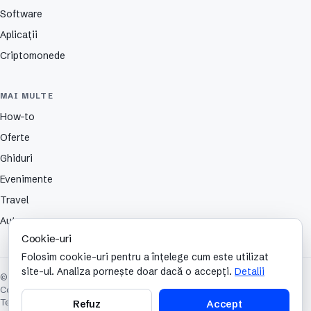
Software
Aplicații
Criptomonede
MAI MULTE
How-to
Oferte
Ghiduri
Evenimente
Travel
Auto
Cookie-uri
Folosim cookie-uri pentru a înțelege cum este utilizat
site-ul. Analiza pornește doar dacă o accepți.
Detalii
© 2026 TechCafe. Toate drepturile rezervate.
Contact
Despre
Partenerii nostri
Autori
Publicitate
Cookies
Confidențialitate
Termeni și condiții
Refuz
Accept