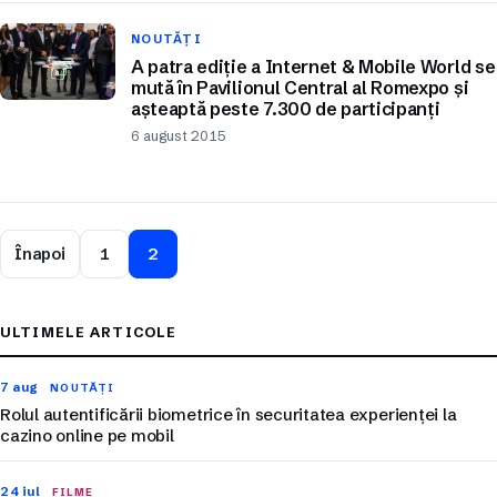
NOUTĂȚI
A patra ediție a Internet & Mobile World se
mută în Pavilionul Central al Romexpo și
așteaptă peste 7.300 de participanți
6 august 2015
Înapoi
1
2
ULTIMELE ARTICOLE
7 aug
NOUTĂȚI
Rolul autentificării biometrice în securitatea experienței la
cazino online pe mobil
24 iul
FILME