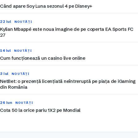
Când apare Soy Luna sezonul 4 pe Disney+
22 iul
NOUTĂȚI
Kylian Mbappé este noua imagine de pe coperta EA Sports FC
27
14 iul
NOUTĂȚI
Cum funcționează un casino live online
3 iul
NOUTĂȚI
NetBet: o prezență licențiată neîntreruptă pe piața de iGaming
din România
26 iun
NOUTĂȚI
Cota 50 la orice pariu 1X2 pe Mondial