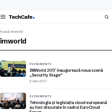
eschide meniul
Caută
TechCafe
Acasă
/
imworld
imworld
EVENIMENTE
IMWorld 2017 inaugurează noua scenă
„Security Stage”
6 iulie 2017
EVENIMENTE
Tehnologia și legislația cloud europeană
au fost discutate în cadrul EuroCloud