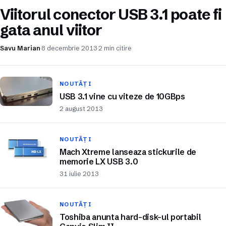
Viitorul conector USB 3.1 poate fi
gata anul viitor
Savu Marian
8 decembrie 2013
2 min citire
NOUTĂȚI
USB 3.1 vine cu viteze de 10GBps
2 august 2013
NOUTĂȚI
Mach Xtreme lanseaza stickurile de
memorie LX USB 3.0
31 iulie 2013
NOUTĂȚI
Toshiba anunta hard-disk-ul portabil