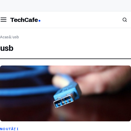
eschide meniul
Caută
TechCafe
Acasă
/
usb
usb
NOUTĂȚI