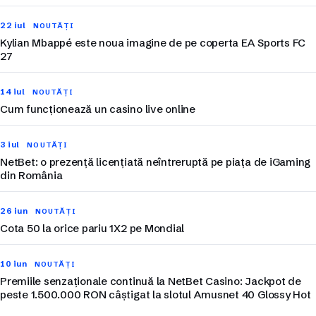
22 iul
NOUTĂȚI
Kylian Mbappé este noua imagine de pe coperta EA Sports FC
27
14 iul
NOUTĂȚI
Cum funcționează un casino live online
3 iul
NOUTĂȚI
NetBet: o prezență licențiată neîntreruptă pe piața de iGaming
din România
26 iun
NOUTĂȚI
Cota 50 la orice pariu 1X2 pe Mondial
10 iun
NOUTĂȚI
Premiile senzaționale continuă la NetBet Casino: Jackpot de
peste 1.500.000 RON câștigat la slotul Amusnet 40 Glossy Hot