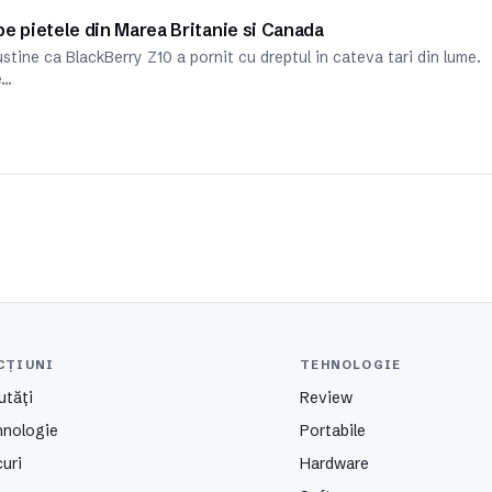
e pietele din Marea Britanie si Canada
tine ca BlackBerry Z10 a pornit cu dreptul in cateva tari din lume.
e…
CȚIUNI
TEHNOLOGIE
utăți
Review
hnologie
Portabile
uri
Hardware