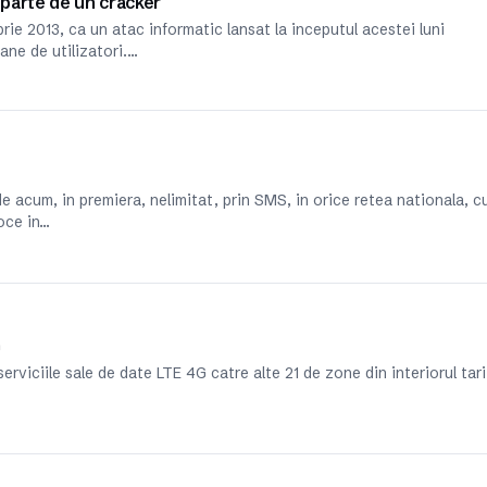
parte de un cracker
e 2013, ca un atac informatic lansat la inceputul acestei luni
ane de utilizatori.…
e acum, in premiera, nelimitat, prin SMS, in orice retea nationala, c
voce in…
G
rviciile sale de date LTE 4G catre alte 21 de zone din interiorul tari