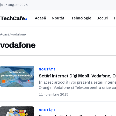
joi, 6 august 2026
TechCafe
Acasă
Noutăți
Tehnologie
Jocuri
F
Acasă
/
vodafone
vodafone
NOUTĂȚI
Setări internet Digi Mobil, Vodafone, 
În acest articol îți voi prezenta setări inter
Orange, Vodafone și Telekom pentru orice ca
11 noiembrie 2013
NOUTĂȚI