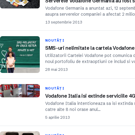
Serverele Vodafone Germania au fost s
Vodafone Germania a anuntat azi, 12 septembri
asupra serverelor companiei a afectat 2 milio
13 septembrie 2013
NOUTĂȚI
SMS-uri nelimitate la cartela Vodafone
Utilizatorii Cartelei Vodafone pot comunica d
noul portofoliu de extraoptiuni ce includ si 
28 mai 2013
NOUTĂȚI
Vodafone Italia isi extinde serviciile 4
Vodafone Italia intentioneaza sa isi extinda se
catre alte 8 noi orase anul…
5 aprilie 2013