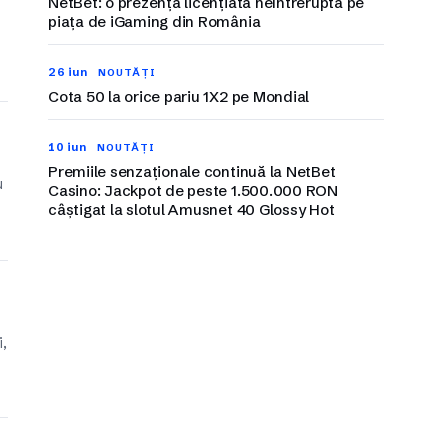
NetBet: o prezență licențiată neîntreruptă pe
piața de iGaming din România
26 iun
NOUTĂȚI
Cota 50 la orice pariu 1X2 pe Mondial
10 iun
NOUTĂȚI
Premiile senzaționale continuă la NetBet
u
Casino: Jackpot de peste 1.500.000 RON
câștigat la slotul Amusnet 40 Glossy Hot
i,