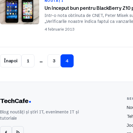
NOUTĂȚI
Un inceput bun pentru BlackBerry Z10 p
Intr-o nota obtinuta de CNET, Peter Misek sus
„Verificarile noastre indica faptul ca vanzaril
4 februarie 2013
Înapoi
1
…
3
4
SE
TechCafe
No
Blog noutăți și știri IT, evenimente IT și
Te
tutoriale
Joc