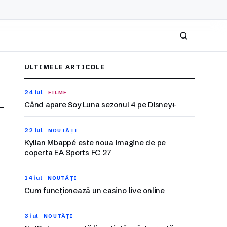
Caută
ULTIMELE ARTICOLE
24 iul
FILME
Când apare Soy Luna sezonul 4 pe Disney+
22 iul
NOUTĂȚI
Kylian Mbappé este noua imagine de pe
coperta EA Sports FC 27
14 iul
NOUTĂȚI
Cum funcționează un casino live online
3 iul
NOUTĂȚI