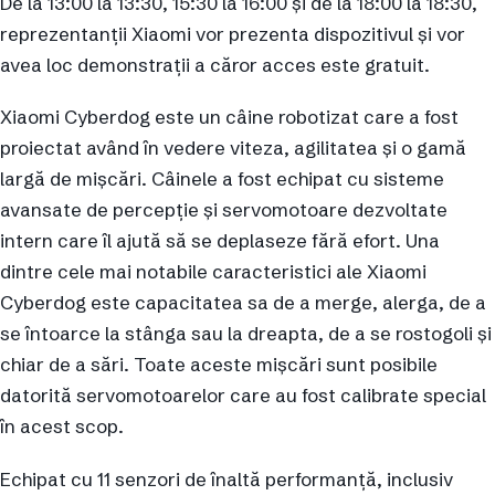
De la 13:00 la 13:30, 15:30 la 16:00 și de la 18:00 la 18:30,
reprezentanții Xiaomi vor prezenta dispozitivul și vor
avea loc demonstrații a căror acces este gratuit.
Xiaomi Cyberdog este un câine robotizat care a fost
proiectat având în vedere viteza, agilitatea și o gamă
largă de mișcări. Câinele a fost echipat cu sisteme
avansate de percepție și servomotoare dezvoltate
intern care îl ajută să se deplaseze fără efort. Una
dintre cele mai notabile caracteristici ale Xiaomi
Cyberdog este capacitatea sa de a merge, alerga, de a
se întoarce la stânga sau la dreapta, de a se rostogoli și
chiar de a sări. Toate aceste mișcări sunt posibile
datorită servomotoarelor care au fost calibrate special
în acest scop.
Echipat cu 11 senzori de înaltă performanță, inclusiv