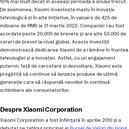
16% mai mult decât în aceeași perioadă a anului trecut.
De asemenea, Xiaomi investește masiv în inovație
tehnologică și în alte inițiative, în valoare de 425 de
milioane de RMB la 31 martie 2022. Companiei i-au fost
acordate peste 26.000 de brevete și are alte 53.000 de
cereri de brevet la nivel global. Aceste investiții
demonstrează dedicarea Xiaomi de a rămâne în fruntea
tehnologiei și a inovației. Astfel, cu un angajament
puternic față de cercetare și dezvoltare, Xiaomi este
pregătită să continue să lanseze produse de ultimă
generație care să răspundă nevoilor în continuă
schimbare ale consumatorilor.
Despre Xiaomi Corporation
Xiaomi Corporation a fost înființată în aprilie 2010 și a
debutat pe tabloul principal al
Bursei de Valori din Hong