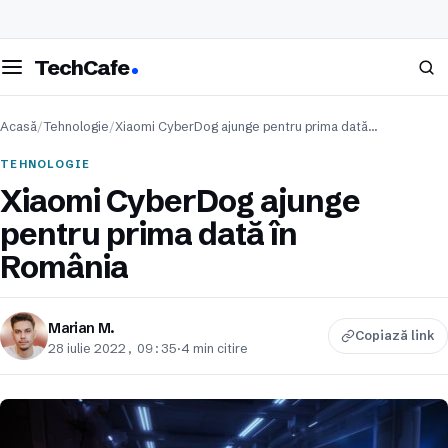
eschide meniul
Caută
TechCafe
Acasă
/
Tehnologie
/
Xiaomi CyberDog ajunge pentru prima dată…
TEHNOLOGIE
Xiaomi CyberDog ajunge
pentru prima dată în
România
Marian M.
Copiază link
28 iulie 2022, 09:35
·
4 min citire