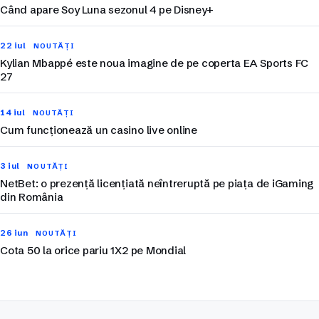
Când apare Soy Luna sezonul 4 pe Disney+
22 iul
NOUTĂȚI
Kylian Mbappé este noua imagine de pe coperta EA Sports FC
27
14 iul
NOUTĂȚI
Cum funcționează un casino live online
3 iul
NOUTĂȚI
NetBet: o prezență licențiată neîntreruptă pe piața de iGaming
din România
26 iun
NOUTĂȚI
Cota 50 la orice pariu 1X2 pe Mondial