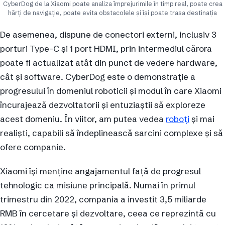
CyberDog de la Xiaomi poate analiza împrejurimile în timp real, poate crea
hărți de navigație, poate evita obstacolele și își poate trasa destinația
De asemenea, dispune de conectori externi, inclusiv 3
porturi Type-C și 1 port HDMI, prin intermediul cărora
poate fi actualizat atât din punct de vedere hardware,
cât și software. CyberDog este o demonstrație a
progresului în domeniul roboticii și modul în care Xiaomi
încurajează dezvoltatorii și entuziaștii să exploreze
acest domeniu. În viitor, am putea vedea
roboți
și mai
realiști, capabili să îndeplinească sarcini complexe și să
ofere companie.
Xiaomi își menține angajamentul față de progresul
tehnologic ca misiune principală. Numai în primul
trimestru din 2022, compania a investit 3,5 miliarde
RMB în cercetare și dezvoltare, ceea ce reprezintă cu