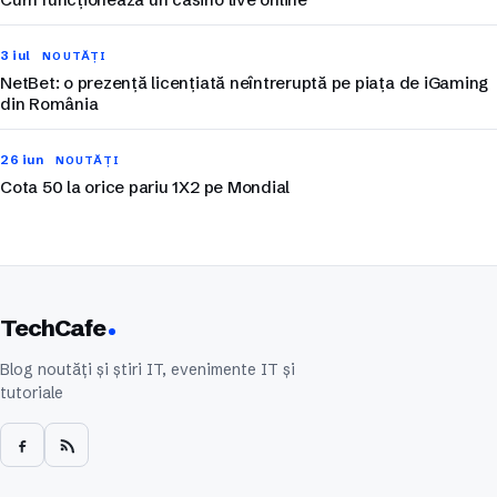
3 iul
NOUTĂȚI
NetBet: o prezență licențiată neîntreruptă pe piața de iGaming
din România
26 iun
NOUTĂȚI
Cota 50 la orice pariu 1X2 pe Mondial
TechCafe
Blog noutăți și știri IT, evenimente IT și
tutoriale