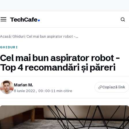
eschide meniul
Caută
TechCafe
Acasă
/
Ghiduri
/
Cel mai bun aspirator robot –…
GHIDURI
Cel mai bun aspirator robot –
Top 4 recomandări și păreri
Marian M.
Copiază link
8 iunie 2022, 09:00
·
11 min citire