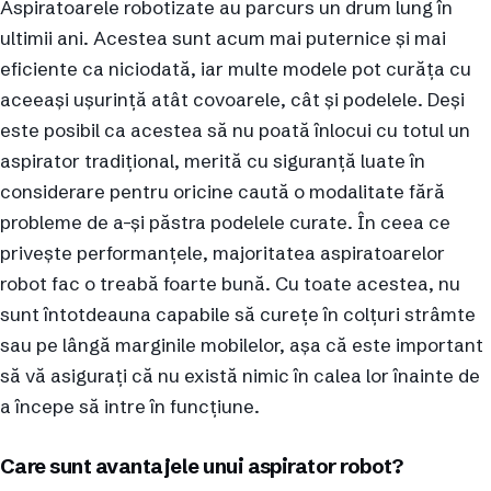
Aspiratoarele robotizate au parcurs un drum lung în
ultimii ani. Acestea sunt acum mai puternice și mai
eficiente ca niciodată, iar multe modele pot curăța cu
aceeași ușurință atât covoarele, cât și podelele. Deși
este posibil ca acestea să nu poată înlocui cu totul un
aspirator tradițional, merită cu siguranță luate în
considerare pentru oricine caută o modalitate fără
probleme de a-și păstra podelele curate. În ceea ce
privește performanțele, majoritatea aspiratoarelor
robot fac o treabă foarte bună. Cu toate acestea, nu
sunt întotdeauna capabile să curețe în colțuri strâmte
sau pe lângă marginile mobilelor, așa că este important
să vă asigurați că nu există nimic în calea lor înainte de
a începe să intre în funcțiune.
Care sunt avantajele unui aspirator robot?