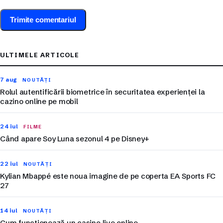
ULTIMELE ARTICOLE
7 aug
NOUTĂȚI
Rolul autentificării biometrice în securitatea experienței la
cazino online pe mobil
24 iul
FILME
Când apare Soy Luna sezonul 4 pe Disney+
22 iul
NOUTĂȚI
Kylian Mbappé este noua imagine de pe coperta EA Sports FC
27
14 iul
NOUTĂȚI
Cum funcționează un casino live online