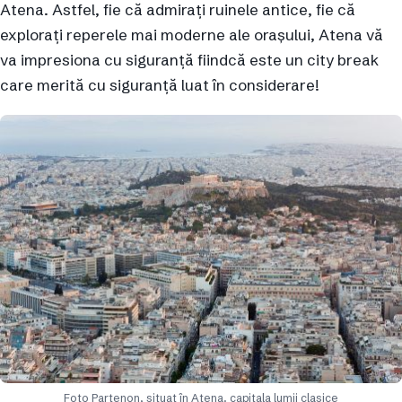
Atena. Astfel, fie că admirați ruinele antice, fie că
explorați reperele mai moderne ale orașului, Atena vă
va impresiona cu siguranță fiindcă este un city break
care merită cu siguranță luat în considerare!
Foto Partenon, situat în Atena. capitala lumii clasice