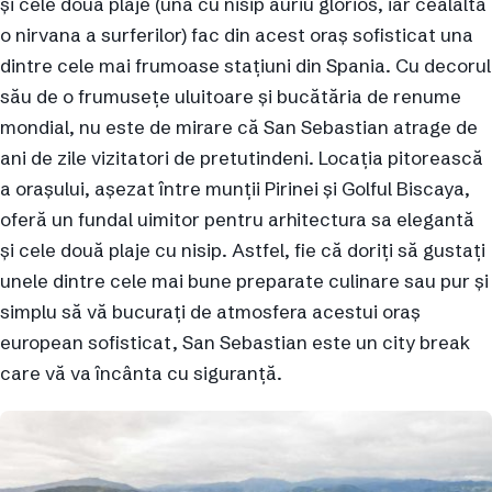
și cele două plaje (una cu nisip auriu glorios, iar cealaltă
o nirvana a surferilor) fac din acest oraș sofisticat una
dintre cele mai frumoase stațiuni din Spania. Cu decorul
său de o frumusețe uluitoare și bucătăria de renume
mondial, nu este de mirare că San Sebastian atrage de
ani de zile vizitatori de pretutindeni. Locația pitorească
a orașului, așezat între munții Pirinei și Golful Biscaya,
oferă un fundal uimitor pentru arhitectura sa elegantă
și cele două plaje cu nisip. Astfel, fie că doriți să gustați
unele dintre cele mai bune preparate culinare sau pur și
simplu să vă bucurați de atmosfera acestui oraș
european sofisticat, San Sebastian este un city break
care vă va încânta cu siguranță.