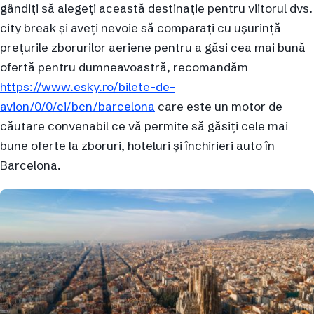
gândiți să alegeți această destinație pentru viitorul dvs.
city break și aveți nevoie să comparați cu ușurință
prețurile zborurilor aeriene pentru a găsi cea mai bună
ofertă pentru dumneavoastră, recomandăm
https://www.esky.ro/bilete-de-
avion/0/0/ci/bcn/barcelona
care este un motor de
căutare convenabil ce vă permite să găsiți cele mai
bune oferte la zboruri, hoteluri și închirieri auto în
Barcelona.