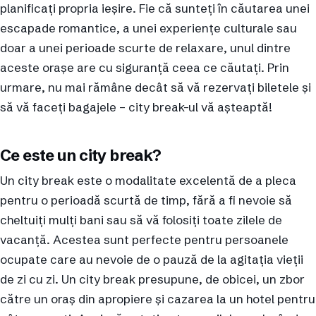
planificați propria ieșire. Fie că sunteți în căutarea unei
escapade romantice, a unei experiențe culturale sau
doar a unei perioade scurte de relaxare, unul dintre
aceste orașe are cu siguranță ceea ce căutați. Prin
urmare, nu mai rămâne decât să vă rezervați biletele și
să vă faceți bagajele – city break-ul vă așteaptă!
Ce este un city break?
Un city break este o modalitate excelentă de a pleca
pentru o perioadă scurtă de timp, fără a fi nevoie să
cheltuiți mulți bani sau să vă folosiți toate zilele de
vacanță. Acestea sunt perfecte pentru persoanele
ocupate care au nevoie de o pauză de la agitația vieții
de zi cu zi. Un city break presupune, de obicei, un zbor
către un oraș din apropiere și cazarea la un hotel pentru