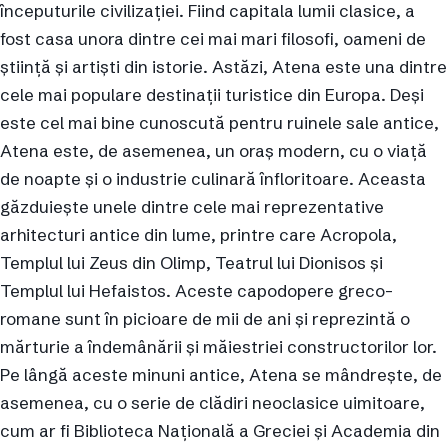
începuturile civilizației. Fiind capitala lumii clasice, a
fost casa unora dintre cei mai mari filosofi, oameni de
știință și artiști din istorie. Astăzi, Atena este una dintre
cele mai populare destinații turistice din Europa. Deși
este cel mai bine cunoscută pentru ruinele sale antice,
Atena este, de asemenea, un oraș modern, cu o viață
de noapte și o industrie culinară înfloritoare. Aceasta
găzduiește unele dintre cele mai reprezentative
arhitecturi antice din lume, printre care Acropola,
Templul lui Zeus din Olimp, Teatrul lui Dionisos și
Templul lui Hefaistos. Aceste capodopere greco-
romane sunt în picioare de mii de ani și reprezintă o
mărturie a îndemânării și măiestriei constructorilor lor.
Pe lângă aceste minuni antice, Atena se mândrește, de
asemenea, cu o serie de clădiri neoclasice uimitoare,
cum ar fi Biblioteca Națională a Greciei și Academia din