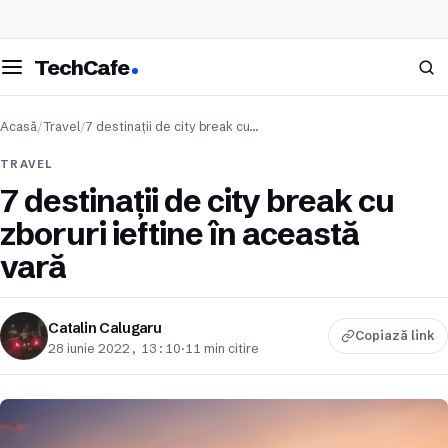
eschide meniul
Caută
TechCafe
Acasă
/
Travel
/
7 destinații de city break cu…
TRAVEL
7 destinații de city break cu
zboruri ieftine în această
vară
Catalin Calugaru
Copiază link
28 iunie 2022, 13:10
·
11 min citire