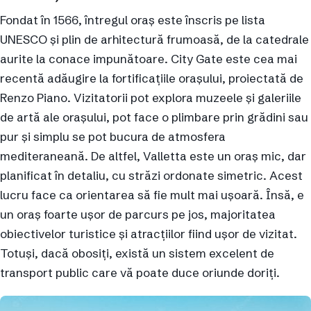
Fondat în 1566, întregul oraș este înscris pe lista
UNESCO și plin de arhitectură frumoasă, de la catedrale
aurite la conace impunătoare. City Gate este cea mai
recentă adăugire la fortificațiile orașului, proiectată de
Renzo Piano. Vizitatorii pot explora muzeele și galeriile
de artă ale orașului, pot face o plimbare prin grădini sau
pur și simplu se pot bucura de atmosfera
mediteraneană. De altfel, Valletta este un oraș mic, dar
planificat în detaliu, cu străzi ordonate simetric. Acest
lucru face ca orientarea să fie mult mai ușoară. Însă, e
un oraș foarte ușor de parcurs pe jos, majoritatea
obiectivelor turistice și atracțiilor fiind ușor de vizitat.
Totuși, dacă obosiți, există un sistem excelent de
transport public care vă poate duce oriunde doriți.