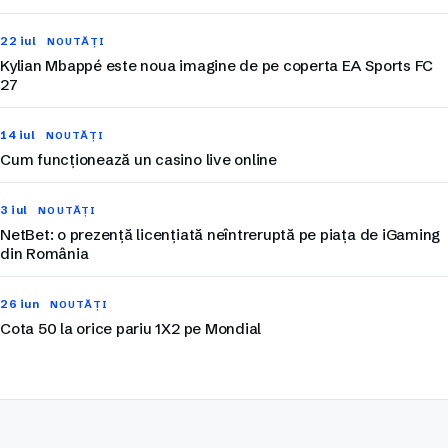
22 iul
NOUTĂȚI
Kylian Mbappé este noua imagine de pe coperta EA Sports FC
27
14 iul
NOUTĂȚI
Cum funcționează un casino live online
3 iul
NOUTĂȚI
NetBet: o prezență licențiată neîntreruptă pe piața de iGaming
din România
26 iun
NOUTĂȚI
Cota 50 la orice pariu 1X2 pe Mondial