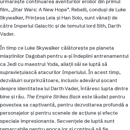
urmărește continuarea aventurilor eroilor din primul
film, „Star Wars: A New Hope”. Rebelii, conduși de Luke
Skywalker, Prințesa Leia și Han Solo, sunt vânați de
către Imperiul Galactic și de temutul lord Sith, Darth
Vader.
În timp ce Luke Skywalker călătorește pe planeta
mlaștinilor Dagobah pentru a-și îndeplini antrenamentul
ca Jedi cu maestrul Yoda, aliații săi se luptă să
supraviețuiască atacurilor Imperiului. În acest timp,
dezvăluiri surprinzătoare, inclusiv adevărul șocant
despre identitatea lui Darth Vader, întăresc lupta dintre
bine și rău.
The Empire Strikes Back
este lăudat pentru
povestea sa captivantă, pentru dezvoltarea profundă a
personajelor și pentru scenele de acțiune și efecte
speciale impresionante. Secvențele de luptă sunt
remarcabile pentru epoca lor și continuă să fie