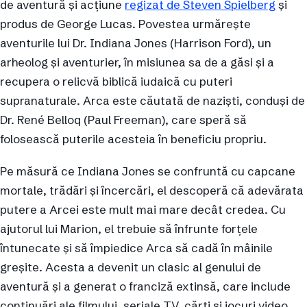
de aventură și acțiune
regizat de Steven Spielberg
și
produs de George Lucas. Povestea urmărește
aventurile lui Dr. Indiana Jones (Harrison Ford), un
arheolog și aventurier, în misiunea sa de a găsi și a
recupera o relicvă biblică iudaică cu puteri
supranaturale. Arca este căutată de naziști, conduși de
Dr. René Belloq (Paul Freeman), care speră să
folosească puterile acesteia în beneficiu propriu.
Pe măsură ce Indiana Jones se confruntă cu capcane
mortale, trădări și încercări, el descoperă că adevărata
putere a Arcei este mult mai mare decât credea. Cu
ajutorul lui Marion, el trebuie să înfrunte forțele
întunecate și să împiedice Arca să cadă în mâinile
greșite. Acesta a devenit un clasic al genului de
aventură și a generat o franciză extinsă, care include
continuări ale filmului, seriale TV, cărți și jocuri video,