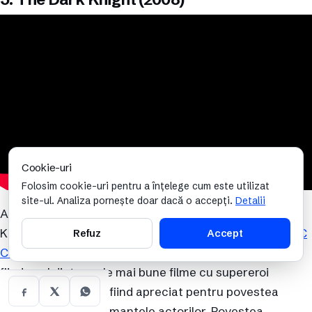
Cookie-uri
Folosim cookie-uri pentru a înțelege cum este utilizat
site-ul. Analiza pornește doar dacă o accepți.
Detalii
Acest film este a doua parte a trilogiei „The Dark
Knight” care îl are în centru pe celebrul personaj din
DC
Refuz
Accept
Comics
, Batman. Acesta este considerat de mulți ca
fiind unul dintre cele mai bune filme cu supereroi
realizate vreodată, fiind apreciat pentru povestea
captivantă și performanțele actorilor. Povestea