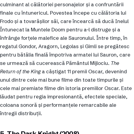
culminant al călătoriei personajelor și a confruntării
finale cu întunericul. Povestea începe cu călătoria lui
Frodo și a tovarășilor săi, care încearcă să ducă Inelul
Întunecat la Muntele Doom pentru a-l distruge și a
înfrânge forțele malefice ale Sauronului. Între timp, în
regatul Gondor, Aragorn, Legolas și Gimli se pregătesc
pentru bătălia finală împotriva armatei lui Sauron, care
se urmează să cucerească Pământul Mijlociu.
The
Return of the King
a câștigat 11 premii Oscar, devenind
unul dintre cele mai bune filme din toate timpurile și
cele mai premiate filme din istoria premiilor Oscar. Este
lăudat pentru regia impresionantă, efectele speciale,
coloana sonoră și performanțele remarcabile ale
întregii distribuții.
5. The Dark Knight (2008)