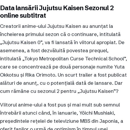
Data lansării Jujutsu Kaisen Sezonul 2
online subtitrat
Creatorii anime-ului Jujutsu Kaisen au anunțat la
încheierea primului sezon că o continuare, intitulată
„Jujutsu Kaisen 0”, va fi lansată în viitorul apropiat. De
asemenea, a fost dezvăluită povestea prequel,
intitulată „Tokyo Metropolitan Curse Technical School”,
care se concentrează pe două personaje numite Yuta
Okkotsu și Rika Orimoto. Un scurt trailer a fost publicat
alături de anunț, cu o potențială dată de lansare. Dar
cum rămâne cu sezonul 2 pentru „Jujutsu Kaisen”?
Viitorul anime-ului a fost pus și mai mult sub semnul
întrebării atunci când, în ianuarie, Yōichi Mushiaki,
președintele rețelei de televiziune MBS din Japonia, a
oferit fanilor o urmă de optimism în timpul unei