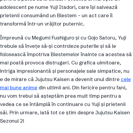
adolescent pe nume Yuji Itadori, care își salvează
prietenii consumând un Blestem – un act care îl
transformă într-un vrăjitor puternic.
Împreună cu Megumi Fushiguro și cu Gojo Satoru, Yuji
trebuie să învețe să-și controleze puterile și să le
folosească împotriva Blestemelor înainte ca acestea să
mai poată provoca distrugeri. Cu grafica uimitoare,
intriga impresionantă și personajele sale simpatice, nu
e de mirare că Jujutsu Kaisen a devenit unul dintre
cele
mai bune anime
din ultimii ani. Din fericire pentru fani,
nu vom trebui să așteptăm prea mult timp pentru a
vedea ce se întâmplă în continuare cu Yuji și prietenii
săi. Prin urmare, iată tot ce știm despre Jujutsu Kaisen
Sezonul 2!