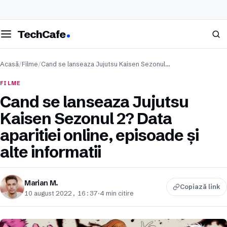
eschide meniul
Caută
TechCafe
Acasă
/
Filme
/
Cand se lanseaza Jujutsu Kaisen Sezonul…
FILME
Cand se lanseaza Jujutsu
Kaisen Sezonul 2? Data
aparitiei online, episoade și
alte informatii
Marian M.
Copiază link
10 august 2022, 16:37
·
4 min citire