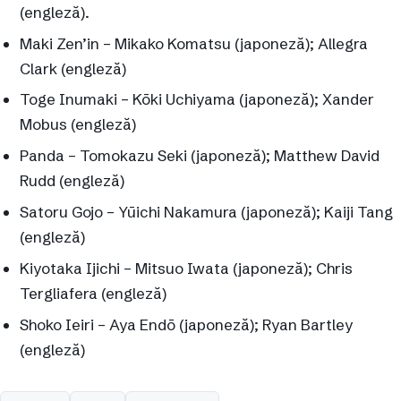
(engleză).
Maki Zen’in – Mikako Komatsu (japoneză); Allegra
Clark (engleză)
Toge Inumaki – Kōki Uchiyama (japoneză); Xander
Mobus (engleză)
Panda – Tomokazu Seki (japoneză); Matthew David
Rudd (engleză)
Satoru Gojo – Yūichi Nakamura (japoneză); Kaiji Tang
(engleză)
Kiyotaka Ijichi – Mitsuo Iwata (japoneză); Chris
Tergliafera (engleză)
Shoko Ieiri – Aya Endō (japoneză); Ryan Bartley
(engleză)