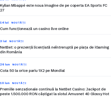
Kylian Mbappé este noua imagine de pe coperta EA Sports FC
27
14 iul
NOUTĂȚI
Cum funcționează un casino live online
3 iul
NOUTĂȚI
NetBet: o prezență licențiată neîntreruptă pe piața de iGaming
din România
26 iun
NOUTĂȚI
Cota 50 la orice pariu 1X2 pe Mondial
10 iun
NOUTĂȚI
Premiile senzaționale continuă la NetBet Casino: Jackpot de
peste 1.500.000 RON câștigat la slotul Amusnet 40 Glossy Hot