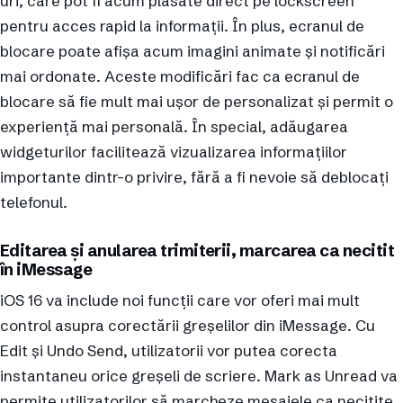
uri, care pot fi acum plasate direct pe lockscreen
pentru acces rapid la informații. În plus, ecranul de
blocare poate afișa acum imagini animate și notificări
mai ordonate. Aceste modificări fac ca ecranul de
blocare să fie mult mai ușor de personalizat și permit o
experiență mai personală. În special, adăugarea
widgeturilor facilitează vizualizarea informațiilor
importante dintr-o privire, fără a fi nevoie să deblocați
telefonul.
Editarea și anularea trimiterii, marcarea ca necitit
în iMessage
iOS 16 va include noi funcții care vor oferi mai mult
control asupra corectării greșelilor din iMessage. Cu
Edit și Undo Send, utilizatorii vor putea corecta
instantaneu orice greșeli de scriere. Mark as Unread va
permite utilizatorilor să marcheze mesajele ca necitite,