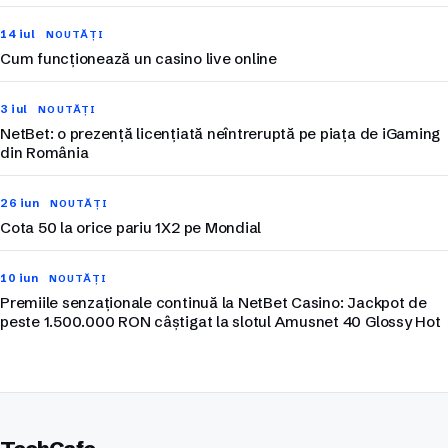
14 iul
NOUTĂȚI
Cum funcționează un casino live online
3 iul
NOUTĂȚI
NetBet: o prezență licențiată neîntreruptă pe piața de iGaming
din România
26 iun
NOUTĂȚI
Cota 50 la orice pariu 1X2 pe Mondial
10 iun
NOUTĂȚI
Premiile senzaționale continuă la NetBet Casino: Jackpot de
peste 1.500.000 RON câștigat la slotul Amusnet 40 Glossy Hot
TechCafe