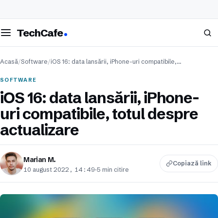
eschide meniul
Caută
TechCafe
Acasă
/
Software
/
iOS 16: data lansării, iPhone-uri compatibile,…
SOFTWARE
iOS 16: data lansării, iPhone-
uri compatibile, totul despre
actualizare
Marian M.
Copiază link
10 august 2022, 14:49
·
5 min citire