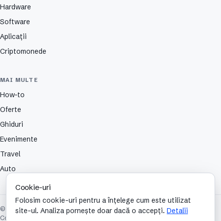
Hardware
Software
Aplicații
Criptomonede
MAI MULTE
How-to
Oferte
Ghiduri
Evenimente
Travel
Auto
Cookie-uri
Folosim cookie-uri pentru a înțelege cum este utilizat
© 2026 TechCafe. Toate drepturile rezervate.
site-ul. Analiza pornește doar dacă o accepți.
Detalii
Contact
Despre
Partenerii nostri
Autori
Publicitate
Cookies
Confidențialitate