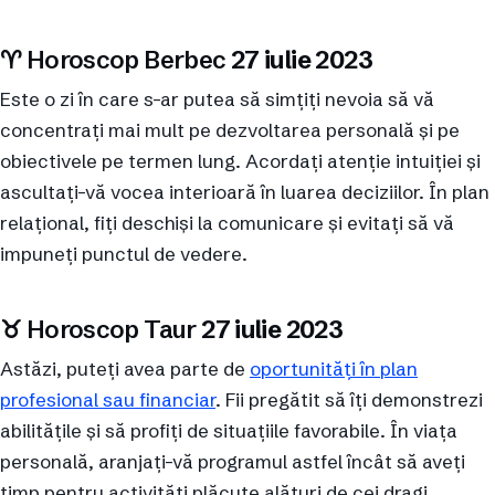
♈︎ Horoscop
Berbec
27 iulie 2023
Este o zi în care s-ar putea să simțiți nevoia să vă
concentrați mai mult pe dezvoltarea personală și pe
obiectivele pe termen lung. Acordați atenție intuiției și
ascultați-vă vocea interioară în luarea deciziilor. În plan
relațional, fiți deschiși la comunicare și evitați să vă
impuneți punctul de vedere.
♉︎ Horoscop Taur
27 iulie 2023
Astăzi, puteți avea parte de
oportunități în plan
profesional sau financiar
. Fii pregătit să îți demonstrezi
abilitățile și să profiți de situațiile favorabile. În viața
personală, aranjați-vă programul astfel încât să aveți
timp pentru activități plăcute alături de cei dragi.