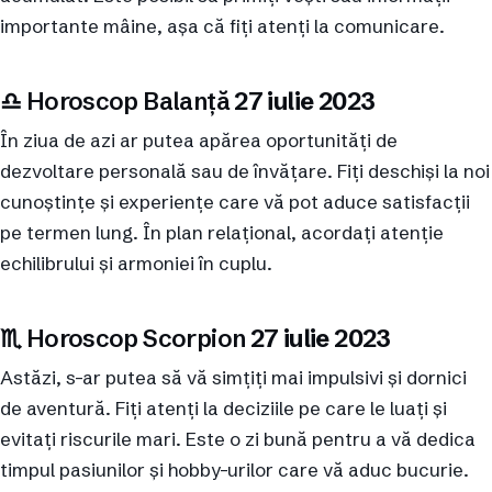
importante mâine, așa că fiți atenți la comunicare.
♎︎ Horoscop Balanță
27 iulie 2023
În ziua de azi ar putea apărea oportunități de
dezvoltare personală sau de învățare. Fiți deschiși la noi
cunoștințe și experiențe care vă pot aduce satisfacții
pe termen lung. În plan relațional, acordați atenție
echilibrului și armoniei în cuplu.
♏︎ Horoscop Scorpion
27 iulie 2023
Astăzi, s-ar putea să vă simțiți mai impulsivi și dornici
de aventură. Fiți atenți la deciziile pe care le luați și
evitați riscurile mari. Este o zi bună pentru a vă dedica
timpul pasiunilor și hobby-urilor care vă aduc bucurie.