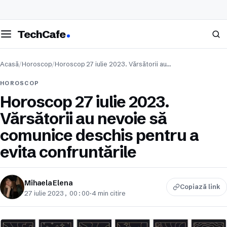
eschide meniul
Caută
TechCafe
Acasă
/
Horoscop
/
Horoscop 27 iulie 2023. Vărsătorii au…
HOROSCOP
Horoscop 27 iulie 2023.
Vărsătorii au nevoie să
comunice deschis pentru a
evita confruntările
Mihaela Elena
Copiază link
27 iulie 2023, 00:00
·
4 min citire