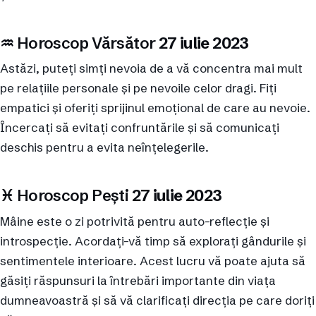
♒︎ Horoscop Vărsător
27 iulie 2023
Astăzi, puteți simți nevoia de a vă concentra mai mult
pe relațiile personale și pe nevoile celor dragi. Fiți
empatici și oferiți sprijinul emoțional de care au nevoie.
Încercați să evitați confruntările și să comunicați
deschis pentru a evita neînțelegerile.
♓︎ Horoscop Pești
27 iulie 2023
Mâine este o zi potrivită pentru auto-reflecție și
introspecție. Acordați-vă timp să explorați gândurile și
sentimentele interioare. Acest lucru vă poate ajuta să
găsiți răspunsuri la întrebări importante din viața
dumneavoastră și să vă clarificați direcția pe care doriți