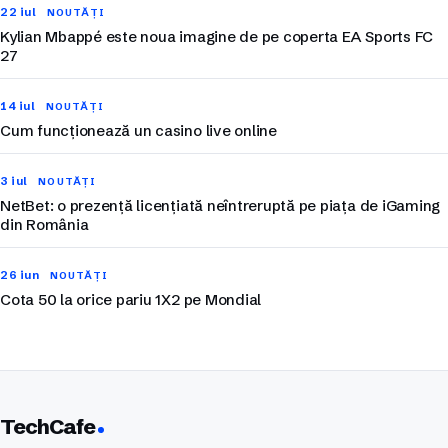
22 iul
NOUTĂȚI
Kylian Mbappé este noua imagine de pe coperta EA Sports FC
27
14 iul
NOUTĂȚI
Cum funcționează un casino live online
3 iul
NOUTĂȚI
NetBet: o prezență licențiată neîntreruptă pe piața de iGaming
din România
26 iun
NOUTĂȚI
Cota 50 la orice pariu 1X2 pe Mondial
TechCafe