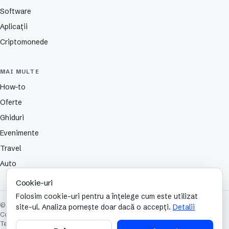
Software
Aplicații
Criptomonede
MAI MULTE
How-to
Oferte
Ghiduri
Evenimente
Travel
Auto
Cookie-uri
Folosim cookie-uri pentru a înțelege cum este utilizat
© 2026 TechCafe. Toate drepturile rezervate.
site-ul. Analiza pornește doar dacă o accepți.
Detalii
Contact
Despre
Partenerii nostri
Autori
Publicitate
Cookies
Confidențialitate
Termeni și condiții