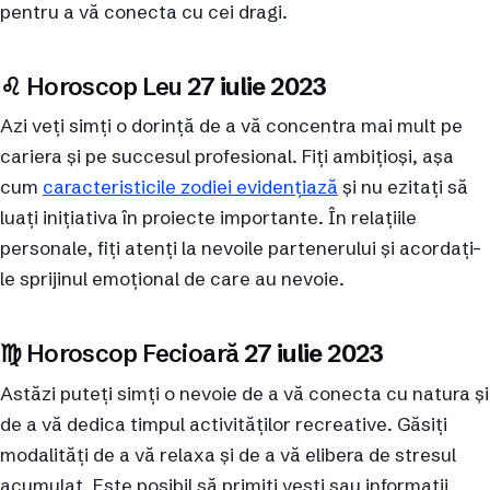
pentru a vă conecta cu cei dragi.
♌︎ Horoscop Leu
27 iulie 2023
Azi veți simți o dorință de a vă concentra mai mult pe
cariera și pe succesul profesional. Fiți ambițioși, așa
cum
caracteristicile zodiei evidențiază
și nu ezitați să
luați inițiativa în proiecte importante. În relațiile
personale, fiți atenți la nevoile partenerului și acordați-
le sprijinul emoțional de care au nevoie.
♍︎ Horoscop Fecioară
27 iulie 2023
Astăzi puteți simți o nevoie de a vă conecta cu natura și
de a vă dedica timpul activităților recreative. Găsiți
modalități de a vă relaxa și de a vă elibera de stresul
acumulat. Este posibil să primiți vești sau informații