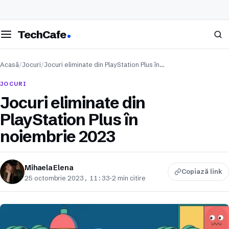
eschide meniul
Caută
TechCafe
Acasă
/
Jocuri
/
Jocuri eliminate din PlayStation Plus în…
JOCURI
Jocuri eliminate din
PlayStation Plus în
noiembrie 2023
Mihaela Elena
Copiază link
25 octombrie 2023, 11:33
·
2 min citire