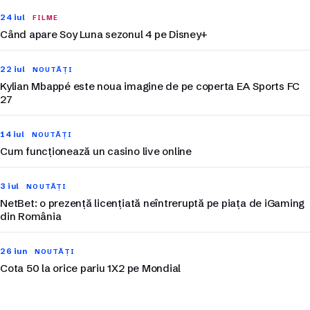
24 iul
FILME
Când apare Soy Luna sezonul 4 pe Disney+
22 iul
NOUTĂȚI
Kylian Mbappé este noua imagine de pe coperta EA Sports FC
27
14 iul
NOUTĂȚI
Cum funcționează un casino live online
3 iul
NOUTĂȚI
NetBet: o prezență licențiată neîntreruptă pe piața de iGaming
din România
26 iun
NOUTĂȚI
Cota 50 la orice pariu 1X2 pe Mondial