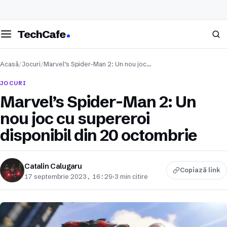
eschide meniul
Caută
TechCafe
Acasă
/
Jocuri
/
Marvel’s Spider-Man 2: Un nou joc…
JOCURI
Marvel’s Spider-Man 2: Un
nou joc cu supereroi
disponibil din 20 octombrie
Catalin Calugaru
Copiază link
17 septembrie 2023, 16:29
·
3 min citire