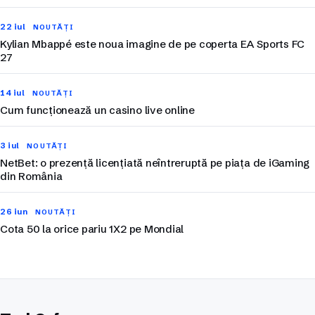
22 iul
NOUTĂȚI
Kylian Mbappé este noua imagine de pe coperta EA Sports FC
27
14 iul
NOUTĂȚI
Cum funcționează un casino live online
3 iul
NOUTĂȚI
NetBet: o prezență licențiată neîntreruptă pe piața de iGaming
din România
26 iun
NOUTĂȚI
Cota 50 la orice pariu 1X2 pe Mondial