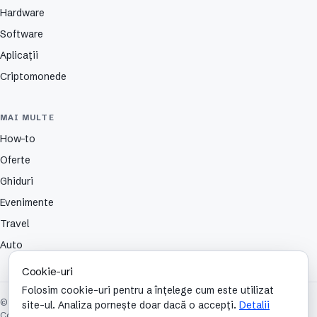
Hardware
Software
Aplicații
Criptomonede
MAI MULTE
How-to
Oferte
Ghiduri
Evenimente
Travel
Auto
Cookie-uri
Folosim cookie-uri pentru a înțelege cum este utilizat
© 2026 TechCafe. Toate drepturile rezervate.
site-ul. Analiza pornește doar dacă o accepți.
Detalii
Contact
Despre
Partenerii nostri
Autori
Publicitate
Cookies
Confidențialitate