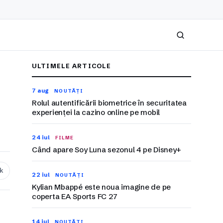
Caută
ULTIMELE ARTICOLE
7 aug
NOUTĂȚI
Rolul autentificării biometrice în securitatea
experienței la cazino online pe mobil
24 iul
FILME
Când apare Soy Luna sezonul 4 pe Disney+
nk
22 iul
NOUTĂȚI
Kylian Mbappé este noua imagine de pe
coperta EA Sports FC 27
14 iul
NOUTĂȚI