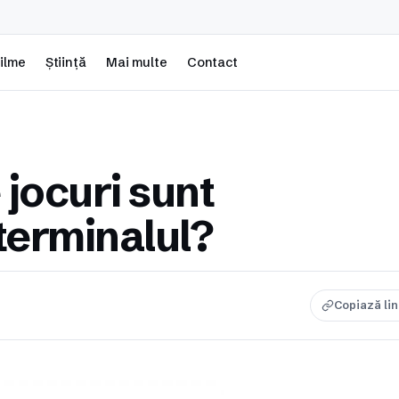
ilme
Știință
Mai multe
Contact
jocuri sunt
terminalul?
Copiază li