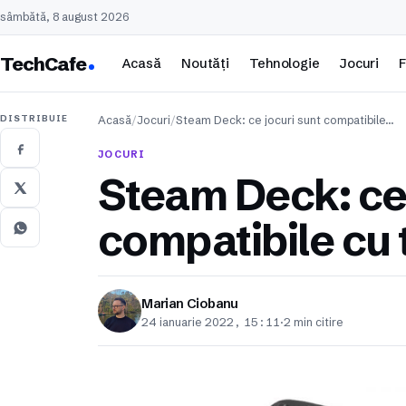
sâmbătă, 8 august 2026
TechCafe
Acasă
Noutăți
Tehnologie
Jocuri
F
DISTRIBUIE
Acasă
/
Jocuri
/
Steam Deck: ce jocuri sunt compatibile…
JOCURI
Steam Deck: ce 
compatibile cu 
Marian Ciobanu
24 ianuarie 2022, 15:11
·
2 min citire