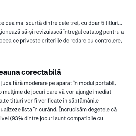
ste cea mai scurtă dintre cele trei, cu doar 5 titluri…
ionează să-și revizuiască întregul catalog pentru a
ea ce privește criteriile de redare cu controlere,
tdeauna corectabilă
ți juca fără moderare pe aparat în modul portabil,
 o mulțime de jocuri care vă vor ajunge imediat
lte titluri vor fi verificate în săptămânile
tualizeze lista în curând. Încrucișăm degetele că
ivel (93% dintre jocuri sunt compatibile cu