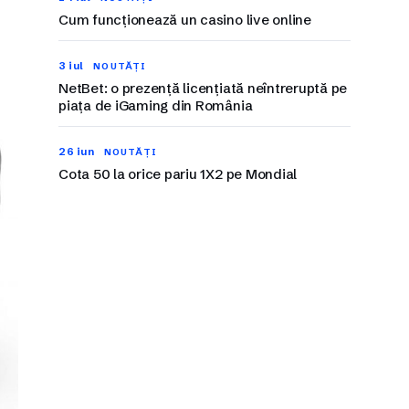
Cum funcționează un casino live online
3 iul
NOUTĂȚI
NetBet: o prezență licențiată neîntreruptă pe
piața de iGaming din România
26 iun
NOUTĂȚI
Cota 50 la orice pariu 1X2 pe Mondial