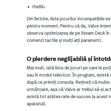
theBlu
Din fericire, lista jocurilor incompatibile e
pentru moment. Pentru că da, Valve intenț
observa optimizarea de pe Steam Deck în ce
comenzi tactile și mulți alți parametri.
O pierdere neglijabilă și înto
Mai mult, iată lista de jocuri pe care le po
sau în modul televizor. În program, există
după ce primiți consola. Rețineți că multe a
următoare, așa că Valve ar trebui să-și ac
există tot atâtea rate de succes la acest n
aparatul).