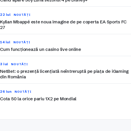
22 iul
NOUTĂȚI
Kylian Mbappé este noua imagine de pe coperta EA Sports FC
27
14 iul
NOUTĂȚI
Cum funcționează un casino live online
3 iul
NOUTĂȚI
NetBet: o prezență licențiată neîntreruptă pe piața de iGaming
din România
26 iun
NOUTĂȚI
Cota 50 la orice pariu 1X2 pe Mondial