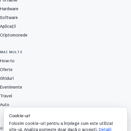
Hardware
Software
Aplicații
Criptomonede
MAI MULTE
How-to
Oferte
Ghiduri
Evenimente
Travel
Auto
Cookie-uri
Folosim cookie-uri pentru a înțelege cum este utilizat
© 2026 TechCafe. Toate drepturile rezervate.
site-ul. Analiza pornește doar dacă o accepți.
Detalii