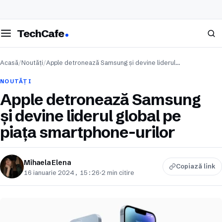
eschide meniul
Caută
TechCafe
Acasă
/
Noutăți
/
Apple detronează Samsung și devine liderul…
NOUTĂȚI
Apple detronează Samsung
și devine liderul global pe
piața smartphone-urilor
Mihaela Elena
Copiază link
16 ianuarie 2024, 15:26
·
2 min citire