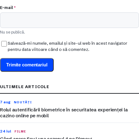
E-mail
*
Nu se publică.
Salvează-mi numele, emailul și site-ul web în acest navigator
pentru data viitoare când o să comentez.
ULTIMELE ARTICOLE
7 aug
NOUTĂȚI
Rolul autentificării biometrice în securitatea experienței la
cazino online pe mobil
24 iul
FILME
Când apare Soy Luna sezonul 4 pe Disney+