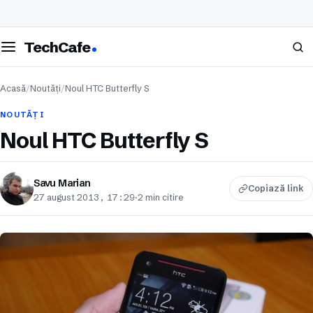
eschide meniul
Caută
TechCafe
Acasă
/
Noutăți
/
Noul HTC Butterfly S
NOUTĂȚI
Noul HTC Butterfly S
Savu Marian
Copiază link
27 august 2013, 17:29
·
2 min citire