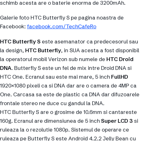
schimb acesta are o baterie enorma de 3200mAh.
Galerie foto HTC Butterfly S pe pagina noastra de
Facebook:
facebook.com/TechCafeRo
HTC Butterfly S
este asemanator ca predecesorul sau
la design,
HTC Butterfly
, in SUA acesta a fost disponibil
la operatorul mobil Verizon sub numele de
HTC Droid
DNA
. Butterfly S este un fel de mix intre Droid DNA si
HTC One. Ecranul sau este mai mare, 5 inch
FullHD
1920×1080 pixeli ca si DNA dar are o camera de 4MP ca
One. Carcasa sa este de plastic ca DNA dar difuzoarele
frontale stereo ne duce cu gandul la DNA.
HTC Butterfly S are o grosime de 10.6mm si cantareste
160g. Ecranul are dimensiunea de 5 inch
Super LCD 3
si
ruleaza la o rezolutie 1080p. Sistemul de operare ce
ruleaza pe Butterfly S este Android 4.2.2 Jelly Bean cu