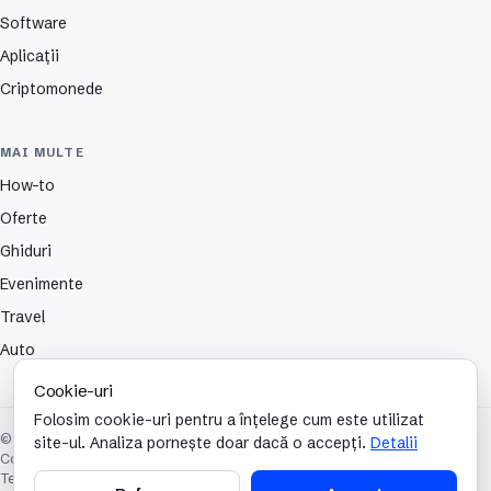
Software
Aplicații
Criptomonede
MAI MULTE
How-to
Oferte
Ghiduri
Evenimente
Travel
Auto
Cookie-uri
Folosim cookie-uri pentru a înțelege cum este utilizat
© 2026 TechCafe. Toate drepturile rezervate.
site-ul. Analiza pornește doar dacă o accepți.
Detalii
Contact
Despre
Partenerii nostri
Autori
Publicitate
Cookies
Confidențialitate
Termeni și condiții