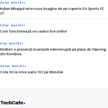
22 iul
NOUTĂȚI
Kylian Mbappé este noua imagine de pe coperta EA Sports FC
27
14 iul
NOUTĂȚI
Cum funcționează un casino live online
3 iul
NOUTĂȚI
NetBet: o prezență licențiată neîntreruptă pe piața de iGaming
din România
26 iun
NOUTĂȚI
Cota 50 la orice pariu 1X2 pe Mondial
TechCafe