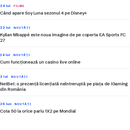
24 iul
FILME
Când apare Soy Luna sezonul 4 pe Disney+
22 iul
NOUTĂȚI
Kylian Mbappé este noua imagine de pe coperta EA Sports FC
27
14 iul
NOUTĂȚI
Cum funcționează un casino live online
3 iul
NOUTĂȚI
NetBet: o prezență licențiată neîntreruptă pe piața de iGaming
din România
26 iun
NOUTĂȚI
Cota 50 la orice pariu 1X2 pe Mondial