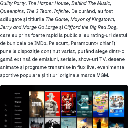
Guilty Party
,
The Harper House
,
Behind The Music
,
Queenpins
,
The J Team
,
Infinite
. De curând, au fost
adăugate și titlurile
The Game
,
Mayor of Kingstown,
Jerry and Marge Go Large
și
Clifford the Big Red Dog
,
care au prins foarte rapid la public și au rating-uri destul
de bunicele pe IMDb. Pe scurt, Paramount+ chiar îți
pune la dispoziție conținut variat, putând alege dintr-o
gamă extinsă de emisiuni, seriale, show-uri TV, desene
animate și programe transmise în flux live, evenimente
sportive populare și titluri originale marca MGM.