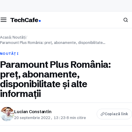
eschide meniul
Caută
TechCafe
Acasă
/
Noutăți
/
Paramount Plus România: preț, abonamente, disponibilitate…
NOUTĂȚI
Paramount Plus România:
preț, abonamente,
disponibilitate și alte
informații
Lucian Constantin
Copiază link
20 septembrie 2022, 13:23
·
8 min citire