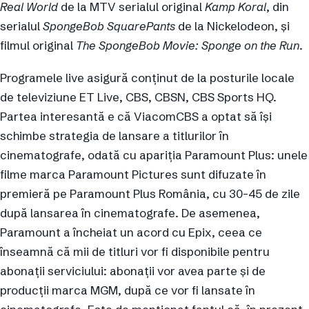
Real World
de la MTV serialul original
Kamp Koral
, din
serialul
SpongeBob SquarePants
de la Nickelodeon, și
filmul original
The SpongeBob Movie: Sponge on the Run
.
Programele live asigură conținut de la posturile locale
de televiziune ET Live, CBS, CBSN, CBS Sports HQ.
Partea interesantă e că ViacomCBS a optat să își
schimbe strategia de lansare a titlurilor în
cinematografe, odată cu apariția Paramount Plus: unele
filme marca Paramount Pictures sunt difuzate în
premieră pe Paramount Plus România, cu 30-45 de zile
după lansarea în cinematografe. De asemenea,
Paramount a încheiat un acord cu Epix, ceea ce
înseamnă că mii de titluri vor fi disponibile pentru
abonații serviciului: abonații vor avea parte și de
producții marca MGM, după ce vor fi lansate în