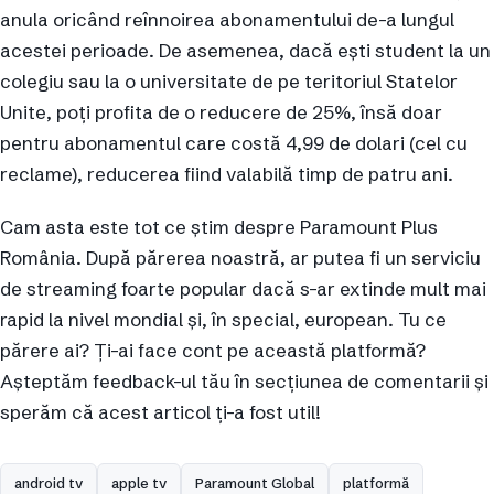
anula oricând reînnoirea abonamentului de-a lungul
acestei perioade. De asemenea, dacă ești student la un
colegiu sau la o universitate de pe teritoriul Statelor
Unite, poți profita de o reducere de 25%, însă doar
pentru abonamentul care costă 4,99 de dolari (cel cu
reclame), reducerea fiind valabilă timp de patru ani.
Cam asta este tot ce știm despre Paramount Plus
România. După părerea noastră, ar putea fi un serviciu
de streaming foarte popular dacă s-ar extinde mult mai
rapid la nivel mondial și, în special, european. Tu ce
părere ai? Ți-ai face cont pe această platformă?
Așteptăm feedback-ul tău în secțiunea de comentarii și
sperăm că acest articol ți-a fost util!
android tv
apple tv
Paramount Global
platformă