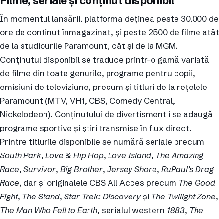
Filme, seriale și conținut disponibil
În momentul lansării, platforma deținea peste 30.000 de
ore de conținut înmagazinat, și peste 2500 de filme atât
de la studiourile Paramount, cât și de la MGM.
Conținutul disponibil se traduce printr-o gamă variată
de filme din toate genurile, programe pentru copii,
emisiuni de televiziune, precum și titluri de la rețelele
Paramount (MTV, VH1, CBS, Comedy Central,
Nickelodeon). Conținutului de divertisment i se adaugă
programe sportive și știri transmise în flux direct.
Printre titlurile disponibile se numără seriale precum
South Park
,
Love & Hip Hop
,
Love Island
,
The Amazing
Race
,
Survivor
,
Big Brother
,
Jersey Shore
,
RuPaul’s Drag
Race
, dar și originalele CBS All Acces precum
The Good
Fight
,
The Stand
,
Star Trek: Discovery
și
The Twilight Zone
,
The Man Who Fell to Earth
, serialul western
1883
,
The