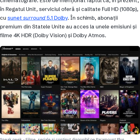
cinematografe. Este de menționat faptul că, în prezent,
în Regatul Unit, serviciul oferă și calitate Full HD (1080p),
cu
sunet
surround
5.1 Dolby
. În schimb, abonații
premium din Statele Unite au acces la unele emisiuni și
filme 4K HDR (Dolby Vision) și Dolby Atmos.
Sneak peek – Filme, seriale și conținut disponibil pe Paramount Plus