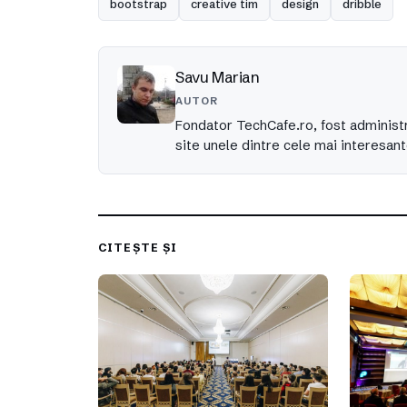
bootstrap
creative tim
design
dribble
Savu Marian
AUTOR
Fondator TechCafe.ro, fost administr
site unele dintre cele mai interesant
CITEȘTE ȘI