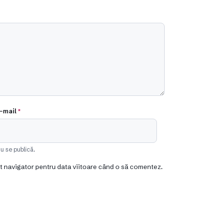
-mail
*
u se publică.
st navigator pentru data viitoare când o să comentez.