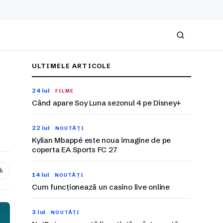
Caută
ULTIMELE ARTICOLE
24 iul
FILME
Când apare Soy Luna sezonul 4 pe Disney+
22 iul
NOUTĂȚI
Kylian Mbappé este noua imagine de pe
coperta EA Sports FC 27
nk
14 iul
NOUTĂȚI
Cum funcționează un casino live online
3 iul
NOUTĂȚI