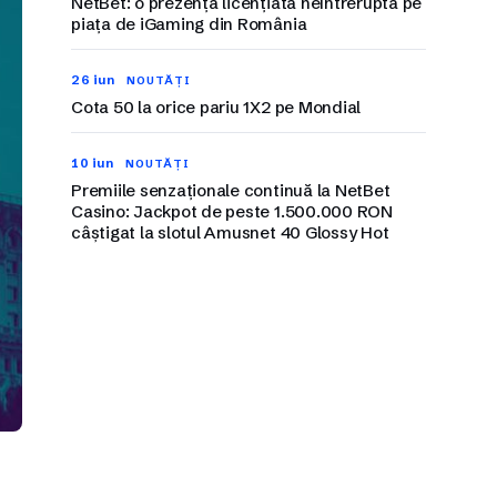
NetBet: o prezență licențiată neîntreruptă pe
piața de iGaming din România
26 iun
NOUTĂȚI
Cota 50 la orice pariu 1X2 pe Mondial
10 iun
NOUTĂȚI
Premiile senzaționale continuă la NetBet
Casino: Jackpot de peste 1.500.000 RON
câștigat la slotul Amusnet 40 Glossy Hot