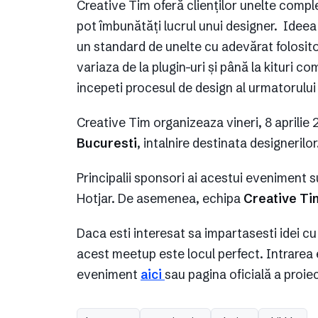
Creative Tim oferă clienților unelte comp
pot îmbunătăți lucrul unui designer. Ideea
un standard de unelte cu adevărat folosit
variaza de la plugin-uri și până la kituri c
incepeti procesul de design al urmatorului
Creative Tim organizeaza vineri, 8 aprilie
Bucuresti
, intalnire destinata designeril
Principalii sponsori ai acestui eveniment
Hotjar. De asemenea, echipa
Creative Ti
Daca esti interesat sa impartasesti idei cu a
acest meetup este locul perfect. Intrarea 
eveniment
aici
sau pagina oficială a proie