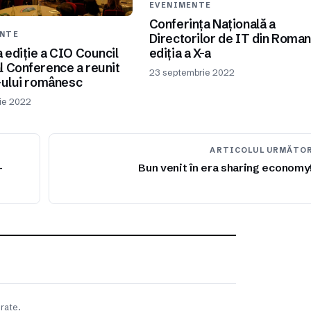
EVENIMENTE
Conferința Națională a
ENTE
Directorilor de IT din Roman
ediția a X-a
 ediție a CIO Council
l Conference a reunit
23 septembrie 2022
T-ului românesc
ie 2022
ARTICOLUL URMĂTO
-
Bun venit în era sharing economy
rate.