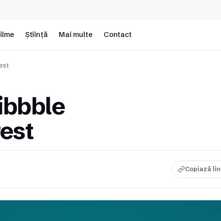
ilme
Știință
Mai multe
Contact
est
ribbble
est
Copiază li