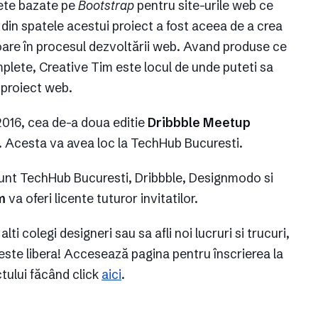
lete bazate pe
Bootstrap
pentru site-urile web ce
 din spatele acestui proiect a fost aceea de a crea
oare în procesul dezvoltării web. Avand produse ce
omplete, Creative Tim este locul de unde puteti sa
 proiect web.
 2016, cea de-a doua editie
Dribbble Meetup
or. Acesta va avea loc la TechHub Bucuresti.
 sunt TechHub Bucuresti, Dribbble, Designmodo si
m
va oferi licente tuturor invitatilor.
lti colegi designeri sau sa afli noi lucruri si trucuri,
este libera! Accesează pagina pentru înscrierea la
ctului făcând click
aici
.