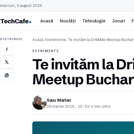
miercuri, 5 august 2026
TechCafe
Acasă
Noutăți
Tehnologie
Jocuri
F
DISTRIBUIE
Acasă
/
Evenimente
/
Te invităm la Dribbble Meetup Buchar
EVENIMENTE
Te invităm la D
Meetup Buchar
Savu Marian
29 martie 2016, 15:52
·
1 min citire