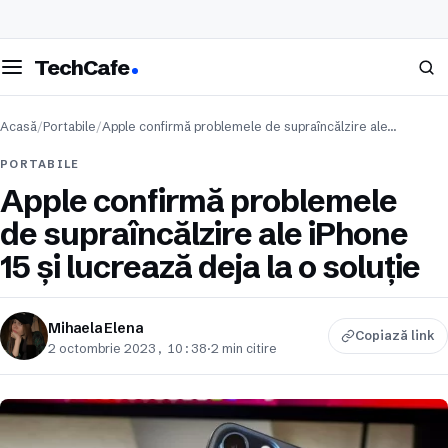
eschide meniul
Caută
TechCafe
Acasă
/
Portabile
/
Apple confirmă problemele de supraîncălzire ale…
PORTABILE
Apple confirmă problemele
de supraîncălzire ale iPhone
15 și lucrează deja la o soluție
Mihaela Elena
Copiază link
2 octombrie 2023, 10:38
·
2 min citire