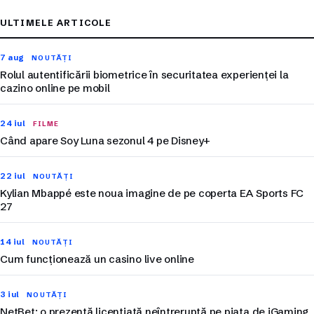
ULTIMELE ARTICOLE
7 aug
NOUTĂȚI
Rolul autentificării biometrice în securitatea experienței la
cazino online pe mobil
24 iul
FILME
Când apare Soy Luna sezonul 4 pe Disney+
22 iul
NOUTĂȚI
Kylian Mbappé este noua imagine de pe coperta EA Sports FC
27
14 iul
NOUTĂȚI
Cum funcționează un casino live online
3 iul
NOUTĂȚI
NetBet: o prezență licențiată neîntreruptă pe piața de iGaming