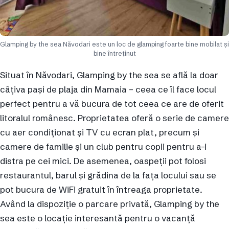
Glamping by the sea Năvodari este un loc de glamping foarte bine mobilat și
bine întreținut
Situat în Năvodari, Glamping by the sea se află la doar
câțiva pași de plaja din Mamaia – ceea ce îl face locul
perfect pentru a vă bucura de tot ceea ce are de oferit
litoralul românesc. Proprietatea oferă o serie de camere
cu aer condiționat și TV cu ecran plat, precum și
camere de familie și un club pentru copii pentru a-i
distra pe cei mici. De asemenea, oaspeții pot folosi
restaurantul, barul și grădina de la fața locului sau se
pot bucura de WiFi gratuit în întreaga proprietate.
Având la dispoziție o parcare privată, Glamping by the
sea este o locație interesantă pentru o vacanță