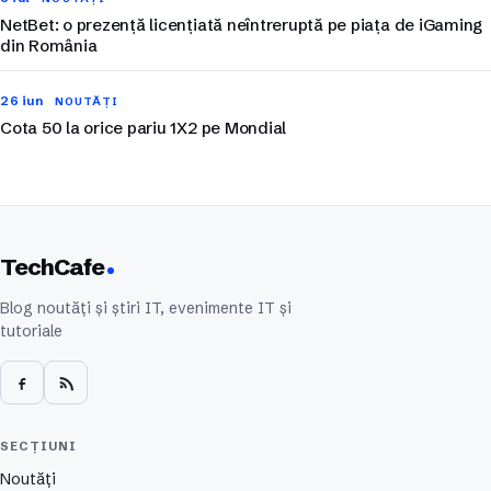
NetBet: o prezență licențiată neîntreruptă pe piața de iGaming
din România
26 iun
NOUTĂȚI
Cota 50 la orice pariu 1X2 pe Mondial
TechCafe
Blog noutăți și știri IT, evenimente IT și
tutoriale
SECȚIUNI
Noutăți