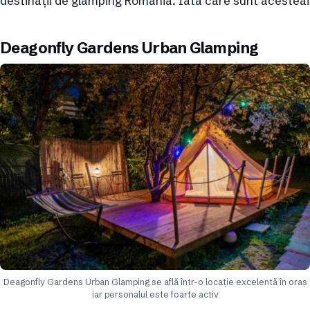
destinații de glamping România. Iată care sunt acestea!
Deagonfly Gardens Urban Glamping
Deagonfly Gardens Urban Glamping se află într-o locație excelentă în oraș
iar personalul este foarte activ