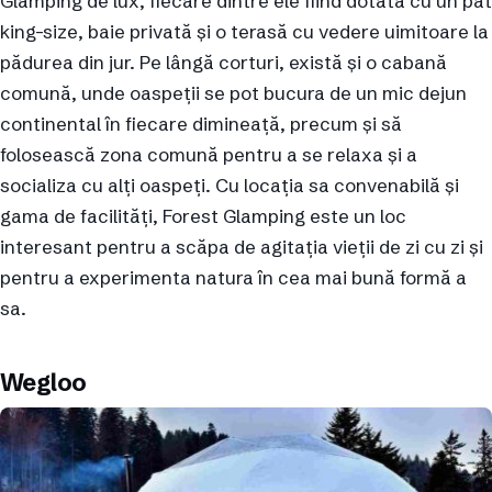
Glamping de lux, fiecare dintre ele fiind dotată cu un pat
king-size, baie privată și o terasă cu vedere uimitoare la
pădurea din jur. Pe lângă corturi, există și o cabană
comună, unde oaspeții se pot bucura de un mic dejun
continental în fiecare dimineață, precum și să
folosească zona comună pentru a se relaxa și a
socializa cu alți oaspeți. Cu locația sa convenabilă și
gama de facilități, Forest Glamping este un loc
interesant pentru a scăpa de agitația vieții de zi cu zi și
pentru a experimenta natura în cea mai bună formă a
sa.
Wegloo