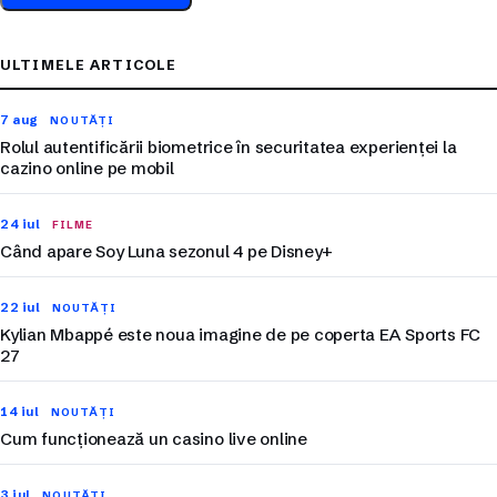
ULTIMELE ARTICOLE
7 aug
NOUTĂȚI
Rolul autentificării biometrice în securitatea experienței la
cazino online pe mobil
24 iul
FILME
Când apare Soy Luna sezonul 4 pe Disney+
22 iul
NOUTĂȚI
Kylian Mbappé este noua imagine de pe coperta EA Sports FC
27
14 iul
NOUTĂȚI
Cum funcționează un casino live online
3 iul
NOUTĂȚI