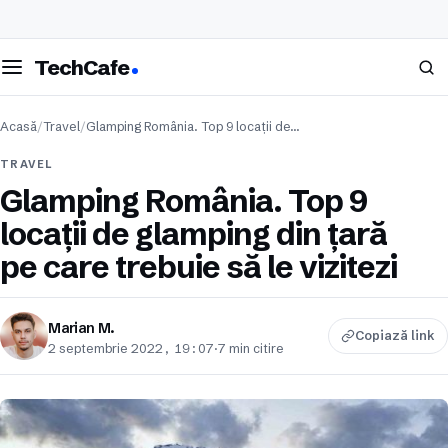
eschide meniul
Caută
TechCafe
Acasă
/
Travel
/
Glamping România. Top 9 locații de…
TRAVEL
Glamping România. Top 9
locații de glamping din țară
pe care trebuie să le vizitezi
Marian M.
Copiază link
2 septembrie 2022, 19:07
·
7 min citire