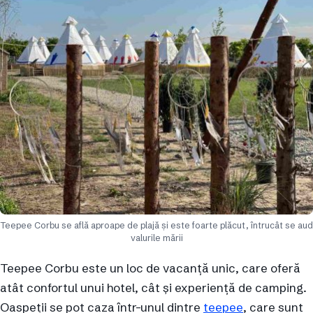
Teepee Corbu se află aproape de plajă și este foarte plăcut, întrucât se aud
valurile mării
Teepee Corbu este un loc de vacanță unic, care oferă
atât confortul unui hotel, cât și experiență de camping.
Oaspeții se pot caza într-unul dintre
teepee
, care sunt