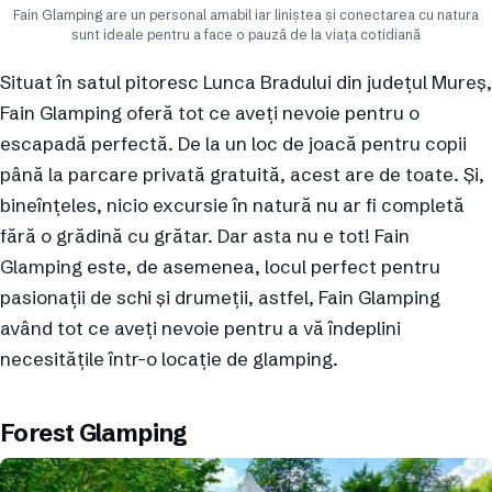
Fain Glamping are un personal amabil iar liniștea și conectarea cu natura
sunt ideale pentru a face o pauză de la viața cotidiană
Situat în satul pitoresc Lunca Bradului din județul Mureș,
Fain Glamping oferă tot ce aveți nevoie pentru o
escapadă perfectă. De la un loc de joacă pentru copii
până la parcare privată gratuită, acest are de toate. Și,
bineînțeles, nicio excursie în natură nu ar fi completă
fără o grădină cu grătar. Dar asta nu e tot! Fain
Glamping este, de asemenea, locul perfect pentru
pasionații de schi și drumeții, astfel, Fain Glamping
având tot ce aveți nevoie pentru a vă îndeplini
necesitățile într-o locație de glamping.
Forest Glamping