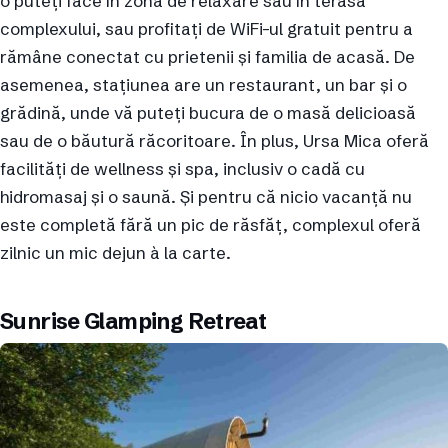
o puteți face în zona de relaxare sau în terasa
complexului, sau profitați de WiFi-ul gratuit pentru a
rămâne conectat cu prietenii și familia de acasă. De
asemenea, stațiunea are un restaurant, un bar și o
grădină, unde vă puteți bucura de o masă delicioasă
sau de o băutură răcoritoare. În plus, Ursa Mica oferă
facilități de wellness și spa, inclusiv o cadă cu
hidromasaj și o saună. Și pentru că nicio vacanță nu
este completă fără un pic de răsfăț, complexul oferă
zilnic un mic dejun à la carte.
Sunrise Glamping Retreat