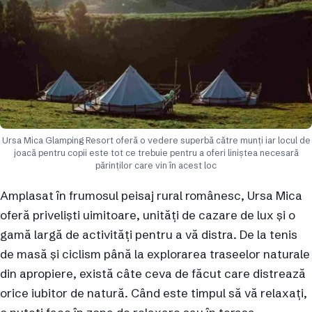
Ursa Mica Glamping Resort oferă o vedere superbă către munți iar locul de
joacă pentru copii este tot ce trebuie pentru a oferi liniștea necesară
părinților care vin în acest loc
Amplasat în frumosul peisaj rural românesc, Ursa Mica
oferă priveliști uimitoare, unități de cazare de lux și o
gamă largă de activități pentru a vă distra. De la tenis
de masă și ciclism până la explorarea traseelor naturale
din apropiere, există câte ceva de făcut care distrează
orice iubitor de natură. Când este timpul să vă relaxați,