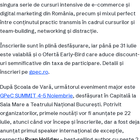
singura serie de cursuri intensive de e-commerce și
digital marketing din România, precum și mixul perfect
între conținutul practic transmis în cadrul cursurilor și
team-building, networking și distracție.
Înscrierile sunt în plină desfășurare, iar până pe 31 iulie
este valabilă și o Ofertă Early-Bird care aduce discount-
uri semnificative din taxa de participare. Detalii și
înscrieri pe
gpec.ro
.
După Școala de Vară, următorul eveniment major este
GPeC SUMMIT 4-5 Noiembrie
, desfășurat în Capitală la
Sala Mare a Teatrului Național București. Potrivit
organizatorilor, primele noutăți vor fi anunțate pe 22
iulie, atunci când vor începe și înscrierile, dar a fost deja
anunțat primul speaker internațional de excepție,
respectiv
Ryan Holiday
– best-selling author cu peste 2