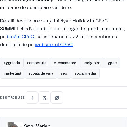
milioane de exemplare vândute.
Detalii despre prezența lui Ryan Holiday la GPeC
SUMMIT 4-5 Noiembrie pot fi regăsite, pentru moment,
pe
blogul GPeC
, iar începând cu 22 iulie în secțiunea
dedicată de pe
website-ul GPeC
.
aggranda
competitie
e-commerce
early-bird
gpec
marketing
scoala de vara
seo
social media
DISTRIBUIE
Savu Marian