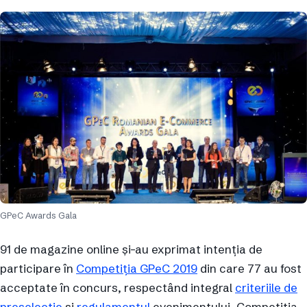
GPeC Awards Gala
91 de magazine online și-au exprimat intenția de
participare în
Competiția GPeC 2019
din care 77 au fost
acceptate în concurs, respectând integral
criteriile de
preselecție
și
regulamentul
evenimentului. Competiția