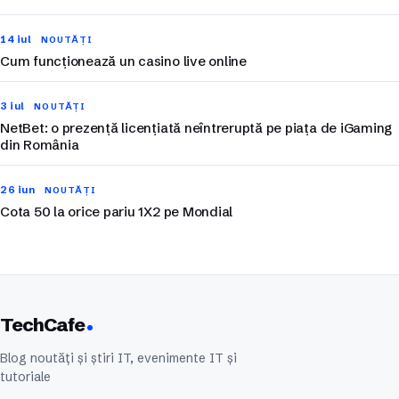
14 iul
NOUTĂȚI
Cum funcționează un casino live online
3 iul
NOUTĂȚI
NetBet: o prezență licențiată neîntreruptă pe piața de iGaming
din România
26 iun
NOUTĂȚI
Cota 50 la orice pariu 1X2 pe Mondial
TechCafe
Blog noutăți și știri IT, evenimente IT și
tutoriale