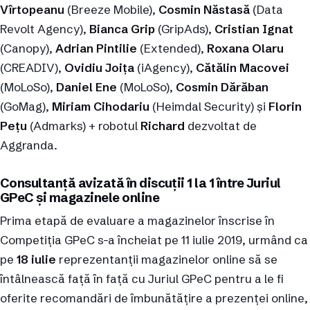
Vîrtopeanu
(Breeze Mobile),
Cosmin Năstasă
(Data
Revolt Agency),
Bianca Grip
(GripAds),
Cristian Ignat
(Canopy),
Adrian Pintilie
(Extended),
Roxana Olaru
(CREADIV),
Ovidiu Joița
(iAgency),
Cătălin Macovei
(MoLoSo),
Daniel Ene
(MoLoSo),
Cosmin Dărăban
(GoMag),
Miriam Cihodariu
(Heimdal Security) și
Florin
Pețu
(Admarks) + robotul
Richard
dezvoltat de
Aggranda.
Consultanță avizată în discuții 1 la 1 între Juriul
GPeC și magazinele online
Prima etapă de evaluare a magazinelor înscrise în
Competiția GPeC s-a încheiat pe 11 iulie 2019, urmând ca
pe
18 iulie
reprezentanții magazinelor online să se
întâlnească față în față cu Juriul GPeC pentru a le fi
oferite recomandări de îmbunătățire a prezenței online,