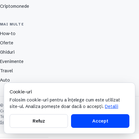
Criptomonede
MAI MULTE
How-to
Oferte
Ghiduri
Evenimente
Travel
Auto
Cookie-uri
Folosim cookie-uri pentru a înțelege cum este utilizat
© 2026 TechCafe. Toate drepturile rezervate.
site-ul. Analiza pornește doar dacă o accepți.
Detalii
Contact
Despre
Partenerii nostri
Autori
Publicitate
Cookies
Confidențialitate
Termeni și condiții
Refuz
Accept
Setări cookie-uri