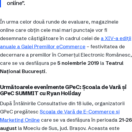
online”.
În urma celor două runde de evaluare, magazinele
online care obțin cele mai mari punctaje vor fi
desemnate câștigătoare în cadrul celei de
a XIV-a ediții
anuale a Galei Premiilor eCommerce
– festivitatea de
decernare a premiilor în Comerțul Electronic Românesc,
care se va desfășura pe
5 noiembrie 2019
la
Teatrul
Național București
.
Următoarele evenimente GPeC: Școala de Vară și
GPeC SUMMIT cu Ryan Holiday
După Întâlnirile Consultative din 18 iulie, organizatorii
GPeC pregătesc
Școala de Vară de E-Commerce și
Marketing Online
care se va desfășura în perioada
21-26
august
la Moeciu de Sus, jud. Brașov. Aceasta este