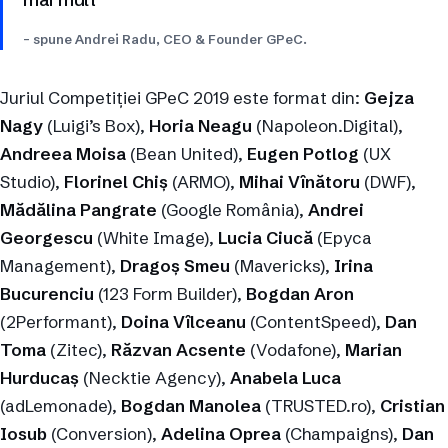
– spune Andrei Radu, CEO & Founder GPeC.
Juriul Competiției GPeC 2019 este format din:
Gejza
Nagy
(Luigi’s Box),
Horia Neagu
(Napoleon.Digital),
Andreea Moisa
(Bean United),
Eugen Potlog
(UX
Studio),
Florinel Chiș
(ARMO),
Mihai Vînătoru
(DWF),
Mădălina Pangrate
(Google România),
Andrei
Georgescu
(White Image),
Lucia Ciucă
(Epyca
Management),
Dragoș Smeu
(Mavericks),
Irina
Bucurenciu
(123 Form Builder),
Bogdan Aron
(2Performant),
Doina Vîlceanu
(ContentSpeed),
Dan
Toma
(Zitec),
Răzvan Acsente
(Vodafone),
Marian
Hurducaș
(Necktie Agency),
Anabela Luca
(adLemonade),
Bogdan Manolea
(TRUSTED.ro),
Cristian
Iosub
(Conversion),
Adelina Oprea
(Champaigns),
Dan