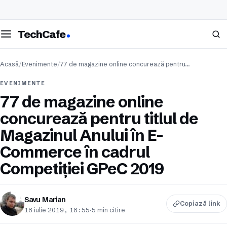
eschide meniul
Caută
TechCafe
Acasă
/
Evenimente
/
77 de magazine online concurează pentru…
EVENIMENTE
77 de magazine online
concurează pentru titlul de
Magazinul Anului în E-
Commerce în cadrul
Competiției GPeC 2019
Savu Marian
Copiază link
18 iulie 2019, 18:55
·
5 min citire