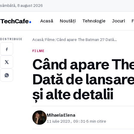
sâmbătă, 8 august 2026
TechCafe
Acasă
Noutăți
Tehnologie
Jocuri
F
DISTRIBUIE
Acasă
/
Filme
/
Când apare The Batman 2? Dată…
FILME
Când apare Th
Dată de lansare,
și alte detalii
Mihaela Elena
11 iulie 2023, 09:31
·
5 min citire