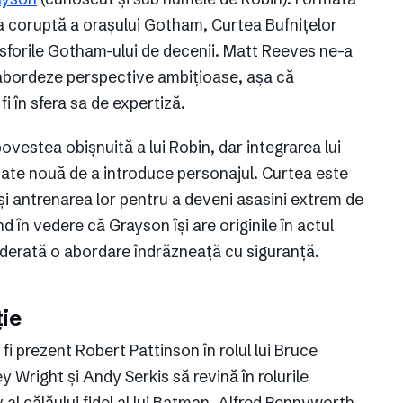
tea coruptă a orașului Gotham, Curtea Bufnițelor
sforile Gotham-ului de decenii. Matt Reeves ne-a
abordeze perspective ambițioase, așa că
i în sfera sa de expertiză.
ovestea obișnuită a lui Robin, dar integrarea lui
tate nouă de a introduce personajul. Curtea este
 și antrenarea lor pentru a deveni asasini extrem de
d în vedere că Grayson își are originile în actul
siderată o abordare îndrăzneață cu siguranță.
ție
 fi prezent Robert Pattinson în rolul lui Bruce
Wright și Andy Serkis să revină în rolurile