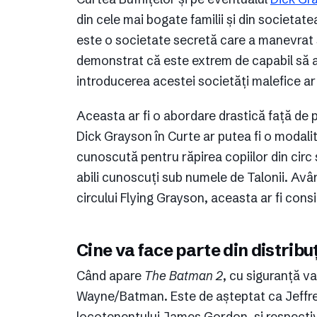
din cele mai bogate familii și din societa
este o societate secretă care a manevrat 
demonstrat că este extrem de capabil să 
introducerea acestei societăți malefice ar f
Aceasta ar fi o abordare drastică față de p
Dick Grayson în Curte ar putea fi o modali
cunoscută pentru răpirea copiilor din circ
abili cunoscuți sub numele de Talonii. Avân
circului Flying Grayson, aceasta ar fi con
Cine va face parte din distribu
Când apare
The Batman 2
, cu siguranță va
Wayne/Batman. Este de așteptat ca Jeffrey 