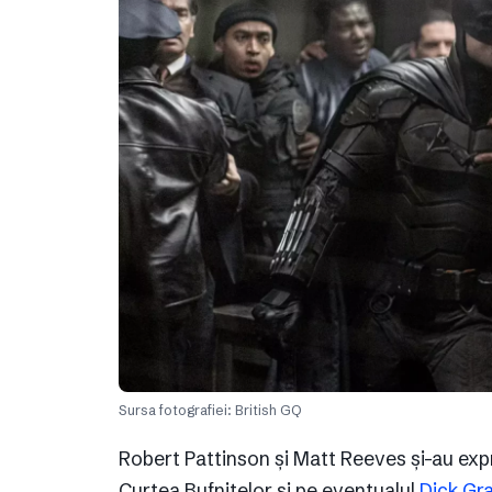
Sursa fotografiei: British GQ
Robert Pattinson și Matt Reeves și-au exp
Curtea Bufnițelor și pe eventualul
Dick Gr