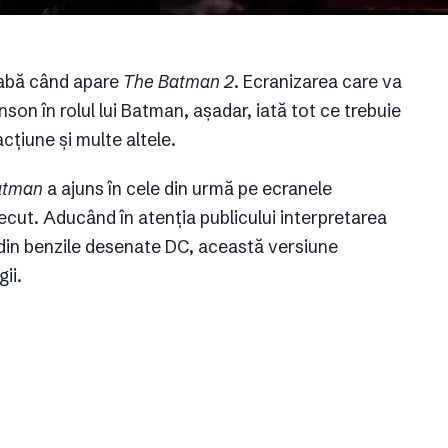
reabă când apare
The Batman 2
. Ecranizarea care va
son în rolul lui Batman, așadar, iată tot ce trebuie
acțiune și multe altele.
atman
a ajuns în cele din urmă pe ecranele
ecut. Aducând în atenția publicului interpretarea
 din benzile desenate DC, această versiune
ii.