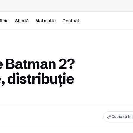
ilme
Știință
Mai multe
Contact
e Batman 2?
 distribuție
Copiază li