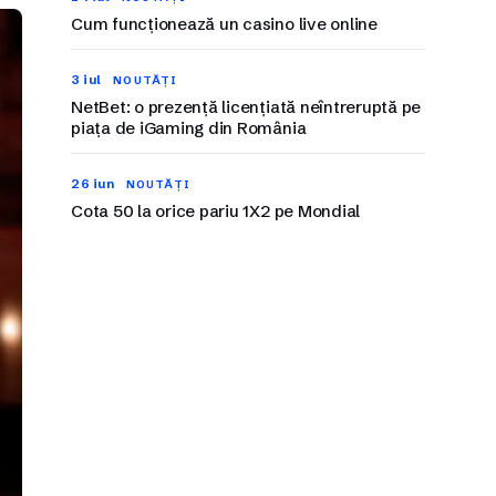
Cum funcționează un casino live online
3 iul
NOUTĂȚI
NetBet: o prezență licențiată neîntreruptă pe
piața de iGaming din România
26 iun
NOUTĂȚI
Cota 50 la orice pariu 1X2 pe Mondial