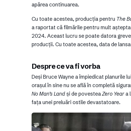
apărea continuarea.
Cu toate acestea, producția pentru
The B
a raportat că filmările pentru mult aștept
2024. Aceast lucru se poate datora grevei 
producții. Cu toate acestea, data de lansa
Despre ce va fi vorba
Deși Bruce Wayne a împiedicat planurile lui
orașul în sine nu se află în completă sigur
No Man’s Land
și de povestea
Zero Year
a 
fața unei preluări ostile devastatoare.