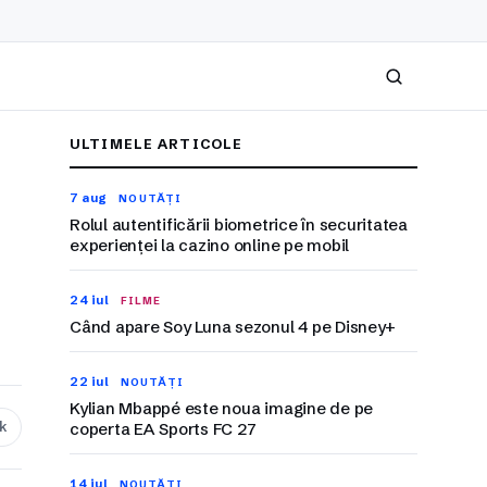
Caută
ULTIMELE ARTICOLE
7 aug
NOUTĂȚI
Rolul autentificării biometrice în securitatea
experienței la cazino online pe mobil
24 iul
FILME
Când apare Soy Luna sezonul 4 pe Disney+
22 iul
NOUTĂȚI
Kylian Mbappé este noua imagine de pe
nk
coperta EA Sports FC 27
14 iul
NOUTĂȚI