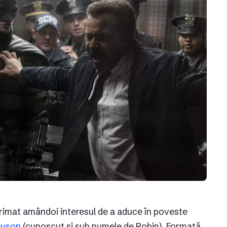
rimat amândoi interesul de a aduce în poveste
ayson
(cunoscut și sub numele de Robin). Formată