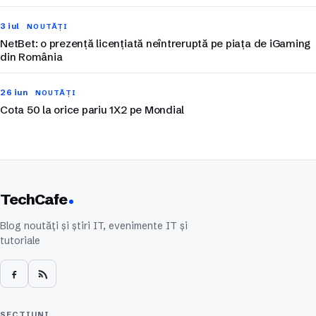
3 iul
NOUTĂȚI
NetBet: o prezență licențiată neîntreruptă pe piața de iGaming
din România
26 iun
NOUTĂȚI
Cota 50 la orice pariu 1X2 pe Mondial
TechCafe
Blog noutăți și știri IT, evenimente IT și
tutoriale
SECȚIUNI