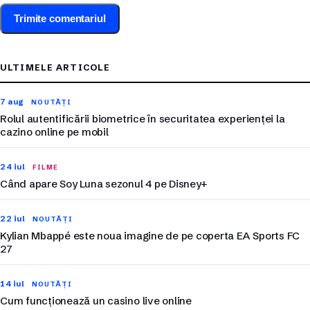
ULTIMELE ARTICOLE
7 aug
NOUTĂȚI
Rolul autentificării biometrice în securitatea experienței la
cazino online pe mobil
24 iul
FILME
Când apare Soy Luna sezonul 4 pe Disney+
22 iul
NOUTĂȚI
Kylian Mbappé este noua imagine de pe coperta EA Sports FC
27
14 iul
NOUTĂȚI
Cum funcționează un casino live online