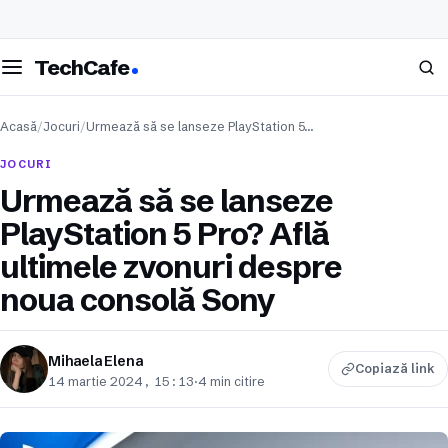
eschide meniul
Caută
TechCafe
Acasă
/
Jocuri
/
Urmează să se lanseze PlayStation 5…
JOCURI
Urmează să se lanseze
PlayStation 5 Pro? Află
ultimele zvonuri despre
noua consolă Sony
Mihaela Elena
Copiază link
14 martie 2024, 15:13
·
4 min citire